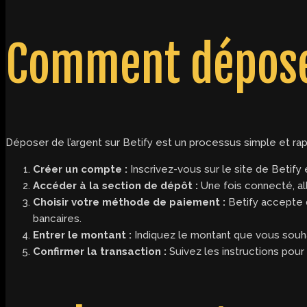
Comment déposer
Déposer de l’argent sur Betify est un processus simple et rapi
Créer un compte :
Inscrivez-vous sur le site de Betify e
Accéder à la section de dépôt :
Une fois connecté, all
Choisir votre méthode de paiement :
Betify accepte d
bancaires.
Entrer le montant :
Indiquez le montant que vous souhai
Confirmer la transaction :
Suivez les instructions pour 