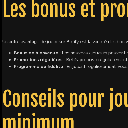
Les bonus et pro
Un autre avantage de jouer sur Betify est la variété des bonus
Bonus de bienvenue :
Les nouveaux joueurs peuvent bén
Promotions régulières :
Betify propose régulièrement 
Programme de fidélité :
En jouant régulièrement, vou
Conseils pour jo
minimum