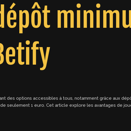
 dépôt minim
Betify
frant des options accessibles à tous, notamment grâce aux dép
 de seulement 1 euro. Cet article explore les avantages de jou