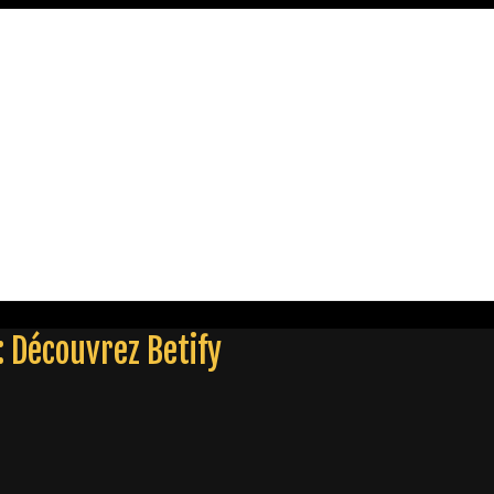
 Découvrez Betify