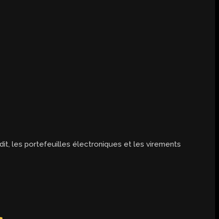
, les portefeuilles électroniques et les virements