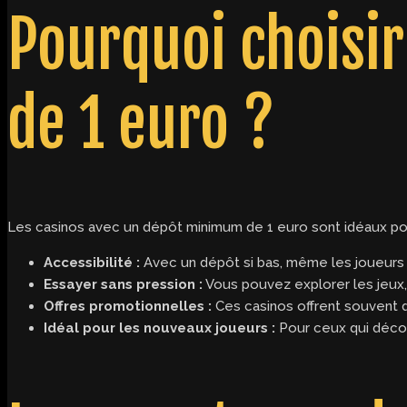
Pourquoi choisi
de 1 euro ?
Les casinos avec un dépôt minimum de 1 euro sont idéaux pour
Accessibilité :
Avec un dépôt si bas, même les joueurs o
Essayer sans pression :
Vous pouvez explorer les jeux, 
Offres promotionnelles :
Ces casinos offrent souvent d
Idéal pour les nouveaux joueurs :
Pour ceux qui décou