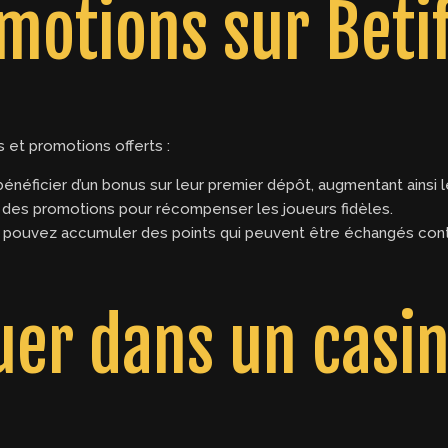
motions sur Beti
 et promotions offerts :
éficier d’un bonus sur leur premier dépôt, augmentant ainsi le
des promotions pour récompenser les joueurs fidèles.
s pouvez accumuler des points qui peuvent être échangés co
uer dans un casi