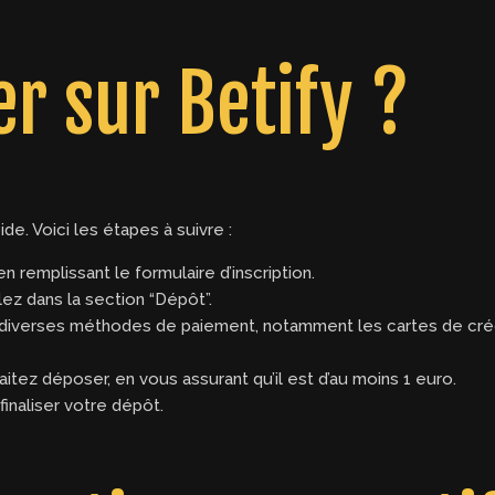
 sur Betify ?
de. Voici les étapes à suivre :
n remplissant le formulaire d’inscription.
ez dans la section “Dépôt”.
iverses méthodes de paiement, notamment les cartes de crédit
tez déposer, en vous assurant qu’il est d’au moins 1 euro.
finaliser votre dépôt.