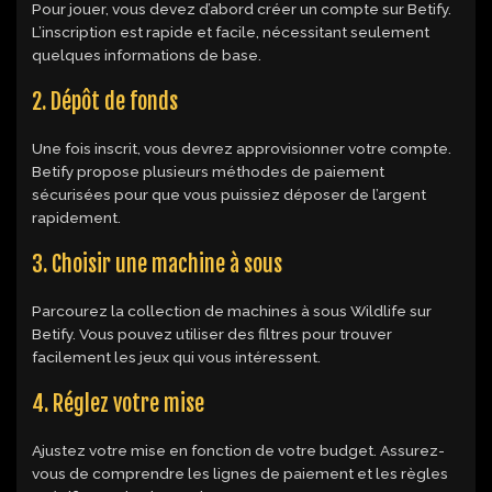
Pour jouer, vous devez d’abord créer un compte sur Betify.
L’inscription est rapide et facile, nécessitant seulement
quelques informations de base.
2. Dépôt de fonds
Une fois inscrit, vous devrez approvisionner votre compte.
Betify propose plusieurs méthodes de paiement
sécurisées pour que vous puissiez déposer de l’argent
rapidement.
3. Choisir une machine à sous
Parcourez la collection de machines à sous Wildlife sur
Betify. Vous pouvez utiliser des filtres pour trouver
facilement les jeux qui vous intéressent.
4. Réglez votre mise
Ajustez votre mise en fonction de votre budget. Assurez-
vous de comprendre les lignes de paiement et les règles