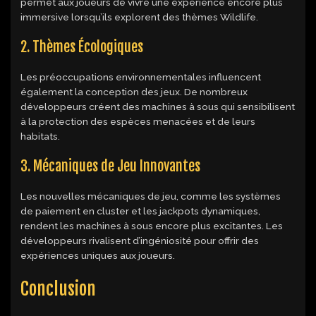
permet aux joueurs de vivre une expérience encore plus
immersive lorsqu’ils explorent des thèmes Wildlife.
2. Thèmes Écologiques
Les préoccupations environnementales influencent
également la conception des jeux. De nombreux
développeurs créent des machines à sous qui sensibilisent
à la protection des espèces menacées et de leurs
habitats.
3. Mécaniques de Jeu Innovantes
Les nouvelles mécaniques de jeu, comme les systèmes
de paiement en cluster et les jackpots dynamiques,
rendent les machines à sous encore plus excitantes. Les
développeurs rivalisent d’ingéniosité pour offrir des
expériences uniques aux joueurs.
Conclusion