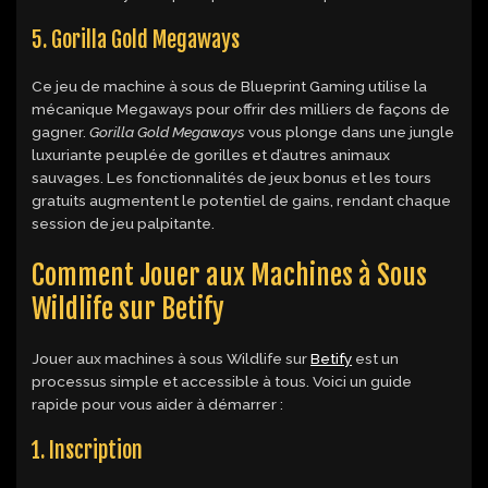
5. Gorilla Gold Megaways
Ce jeu de machine à sous de Blueprint Gaming utilise la
mécanique Megaways pour offrir des milliers de façons de
gagner.
Gorilla Gold Megaways
vous plonge dans une jungle
luxuriante peuplée de gorilles et d’autres animaux
sauvages. Les fonctionnalités de jeux bonus et les tours
gratuits augmentent le potentiel de gains, rendant chaque
session de jeu palpitante.
Comment Jouer aux Machines à Sous
Wildlife sur Betify
Jouer aux machines à sous Wildlife sur
Betify
est un
processus simple et accessible à tous. Voici un guide
rapide pour vous aider à démarrer :
1. Inscription