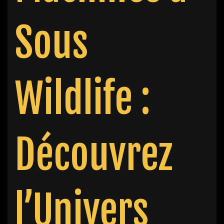
Sous
Wildlife :
Découvrez
l’Univers