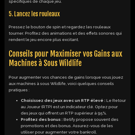
spécifiques de chaque jeu.
5. Lancez les rouleaux
Pressez le bouton de spin et regardez les rouleaux
tourner. Profitez des animations et des effets sonores qui
rendent le jeu encore plus excitant.
Conseils pour Maximiser vos Gains aux
Machines à Sous Wildlife
Pour augmenter vos chances de gains lorsque vous jouez
aux machines à sous Wildlife, voici quelques conseils
pratiques :
Choisissez des jeux avec un RTP élevé :
Le Retour
au Joueur (RTP) est un indicateur clé. Optez pour
des jeux qui offrent un RTP supérieur à 95%.
Profitez des bonus :
Betify propose souvent des
promotions et des bonus. Assurez-vous de les
utiliser pour augmenter votre bankroll.