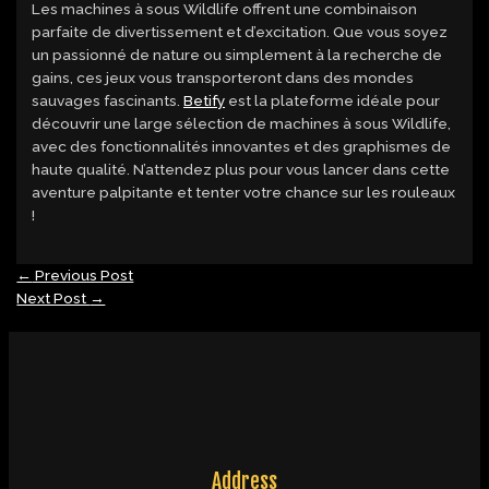
Les machines à sous Wildlife offrent une combinaison
parfaite de divertissement et d’excitation. Que vous soyez
un passionné de nature ou simplement à la recherche de
gains, ces jeux vous transporteront dans des mondes
sauvages fascinants.
Betify
est la plateforme idéale pour
découvrir une large sélection de machines à sous Wildlife,
avec des fonctionnalités innovantes et des graphismes de
haute qualité. N’attendez plus pour vous lancer dans cette
aventure palpitante et tenter votre chance sur les rouleaux
!
←
Previous Post
Next Post
→
Address