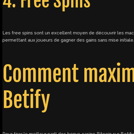
4. Free Spins
Les free spins sont un excellent moyen de découvrir les mac
permettant aux joueurs de gagner des gains sans mise initiale
Comment maximis
Betify