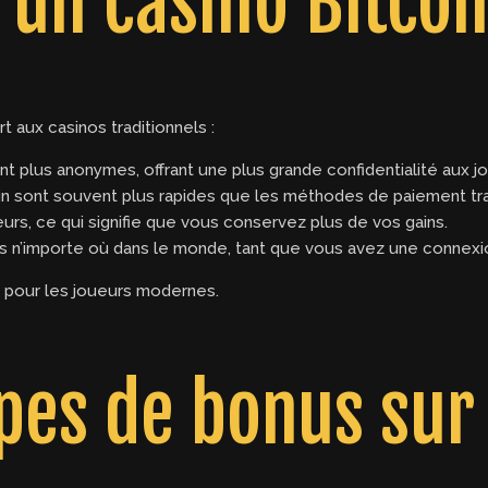
 un casino Bitcoi
 aux casinos traditionnels :
t plus anonymes, offrant une plus grande confidentialité aux j
oin sont souvent plus rapides que les méthodes de paiement tra
ieurs, ce qui signifie que vous conservez plus de vos gains.
is n’importe où dans le monde, tant que vous avez une connexio
e pour les joueurs modernes.
ypes de bonus sur