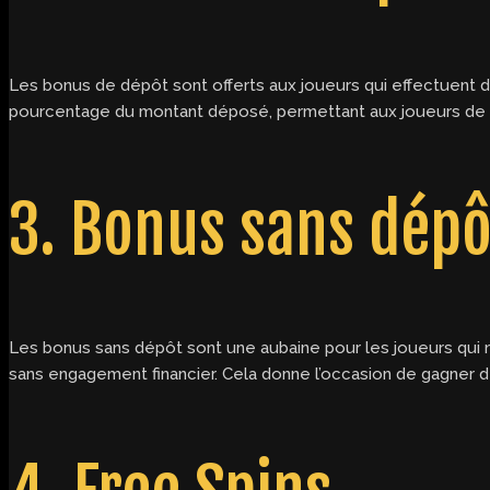
Les bonus de dépôt sont offerts aux joueurs qui effectuent de
pourcentage du montant déposé, permettant aux joueurs de m
3. Bonus sans dépô
Les bonus sans dépôt sont une aubaine pour les joueurs qui n
sans engagement financier. Cela donne l’occasion de gagner de