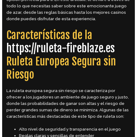
todo lo que necesitas saber sobre este emocionante juego
de azar, desde las reglas básicas hasta los mejores casinos
donde puedes disfrutar de esta experiencia.
Características de la
https://ruleta-fireblaze.es
Ruleta Europea Segura sin
Riesgo
La ruleta europea segura sin riesgo se caracteriza por
ofrecer a los jugadores un ambiente de juego seguro y justo,
donde las probabilidades de ganar son altas y el riesgo de
perder grandes sumas de dinero se minimiza. Algunas de las
características más destacadas de este tipo de ruleta son:
Alto nivel de seguridad y transparencia en el juego
Reglas claras y sencillas de entender