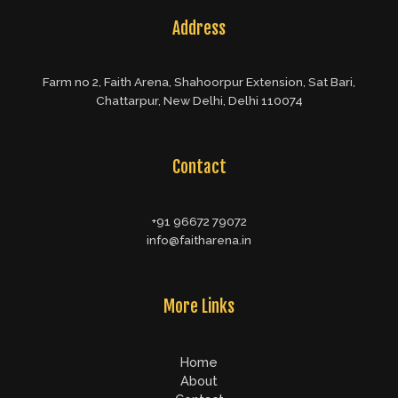
Address
Farm no 2, Faith Arena, Shahoorpur Extension, Sat Bari,
Chattarpur, New Delhi, Delhi 110074
Contact
+91 96672 79072
info@faitharena.in
More Links
Home
About