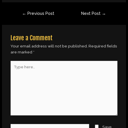
←
Previous Post
Next Post
→
Leave a Comment
Your email address will not be published.
Required fields
are marked
*
Type
here..
Name*
Save