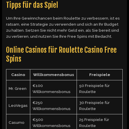
Tipps für das Spiel
Um Ihre Gewinnchancen beim Roulette zu verbessern, ist es
ratsam, eine Strategie zu verwenden und sich an Ihr Budget
zu halten. Setzen Sie nicht mehr Geld ein, als Sie bereit sind
zu verlieren, und nutzen Sie Ihre Free Spins mit Bedacht.
Online Casinos für Roulette Casino Free
Spins
Casino
Willkommensbonus
Freispiele
€100
50 Freispiele für
Mr. Green
Willkommensbonus
Roulette
€250
30 Freispiele für
LeoVegas
Willkommensbonus
Roulette
€500
25 Freispiele für
Casumo
Willkommensbonus
Roulette