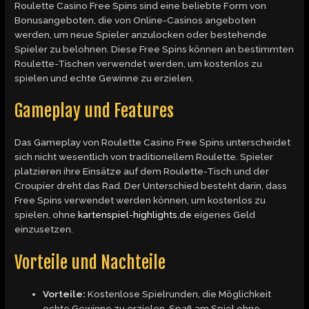
Roulette Casino Free Spins sind eine beliebte Form von
Bonusangeboten, die von Online-Casinos angeboten
werden, um neue Spieler anzulocken oder bestehende
Spieler zu belohnen. Diese Free Spins können an bestimmten
Roulette-Tischen verwendet werden, um kostenlos zu
spielen und echte Gewinne zu erzielen.
Gameplay und Features
Das Gameplay von Roulette Casino Free Spins unterscheidet
sich nicht wesentlich von traditionellem Roulette. Spieler
platzieren ihre Einsätze auf dem Roulette-Tisch und der
Croupier dreht das Rad. Der Unterschied besteht darin, dass
Free Spins verwendet werden können, um kostenlos zu
spielen, ohne
kartenspiel-highlights.de
eigenes Geld
einzusetzen.
Vorteile und Nachteile
Vorteile:
Kostenlose Spielrunden, die Möglichkeit
echte Gewinne zu erzielen, Spaß am Spiel ohne