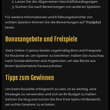
Lesen Sie die Allgemeinen Geschäftsbedingungen
Suchen Sie nach Bewertungen von anderen Spielern
Für weitere Informationen und Erfahrungsberichte von
echten Spielern können Sie die Bewertungen auf
Trustpilot
lesen.
Bonusangebote und Freispiele
Viele Online-Casinos bieten regelmäßig Boni und Freispiele
für Roulette an, um Spieler zu belohnen. Halten Sie Ausschau
nach Sonderaktionen und Angeboten, um das Beste aus
Ihrem Spielerlebnis herauszuholen.
Tipps zum Gewinnen
Um beim Roulette erfolgreich zu sein, ist es wichtig, eine
Strategie zu verwenden und sich an Ihr Budget zu halten.
Setzen Sie klug und nutzen Sie Ihre Free Spins mit Bedacht,
um echte Gewinne zu erzielen.