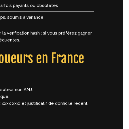
rfois payants ou obsolètes
ps, soumis à variance
la vérification hash ; si vous préférez gagner
réquentes.
joueurs en France
pérateur non ANJ.
ique.
xxxx xxx) et justificatif de domicile récent