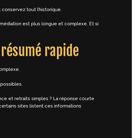
 conservez tout l’historique.
 médiation est plus longue et complexe. Et si
 résumé rapide
 complexe.
 possibles.
nce et retraits simples ? La réponse courte
ertains sites listent ces informations