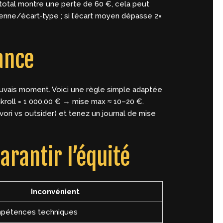
e total montre une perte de 60 €, cela peut
enne/écart‑type ; si l’écart moyen dépasse 2×
ance
mauvais moment. Voici une règle simple adaptée
nkroll = 1 000,00 € → mise max ≈ 10–20 €.
favori vs outsider) et tenez un journal de mise
arantir l’équité
Inconvénient
mpétences techniques