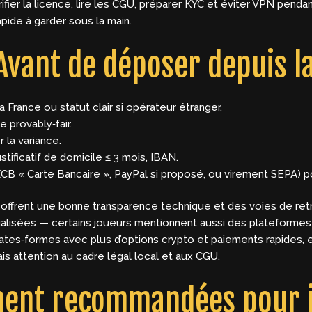
rifier la licence, lire les CGU, préparer KYC et éviter VPN pendan
pide à garder sous la main.
Avant de déposer depuis l
la France ou statut clair si opérateur étranger.
 provably‑fair.
la variance.
ustificatif de domicile ≤ 3 mois, IBAN.
B « Carte Bancaire », PayPal si proposé, ou virement SEPA) pou
 offrent une bonne transparence technique et des voies de retra
ialisées — certains joueurs mentionnent aussi des plateformes
ates‑formes avec plus d’options crypto et paiements rapides,
s attention au cadre légal local et aux CGU.
ent recommandées pour j