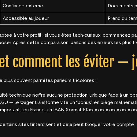
Confiance externe
Documents pa
Accessible au joueur
Prend du tem
ptée à votre profil : si vous êtes tech‑curieux, commencez par 
poser. Après cette comparaison, parlons des erreurs les plus f
et comment les éviter — 
 le plus souvent parmi les parieurs tricolores :
équité technique n’offre aucune protection juridique face à un o
 CGU — le wager transforme vite un “bonus” en piège mathémat
important : en France, un IBAN (format FRxx xxxx xxxx xxxx xxxx 
certains sites l’interdisent et cela peut bloquer votre compte.