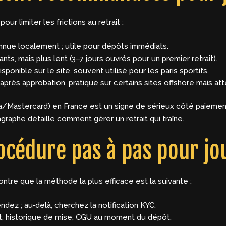
ur limiter les frictions au retrait :
nnue localement ; utile pour dépôts immédiats.
s, mais plus lent (3–7 jours ouvrés pour un premier retrait).
onible sur le site, souvent utilisé pour les paris sportifs.
 approbation, pratique sur certains sites offshore mais attenti
Mastercard) en France est un signe de sérieux côté paiement, 
graphe détaille comment gérer un retrait qui traîne.
rocédure pas à pas pour jo
ntre que la méthode la plus efficace est la suivante :
endez ; au‑delà, cherchez la notification KYC.
t, historique de mise, CGU au moment du dépôt.