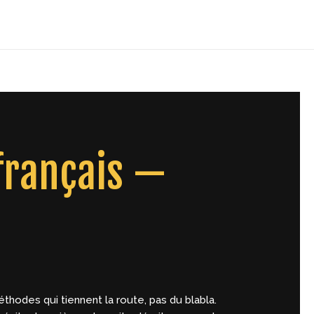
Home
About
Contact
français —
éthodes qui tiennent la route, pas du blabla.