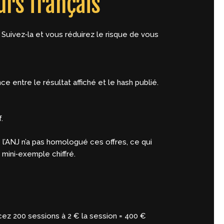
urs français
. Suivez‑la et vous réduirez le risque de vous
 entre le résultat affiché et le hash publié.
.
l’ANJ n’a pas homologué ces offres, ce qui
mini‑exemple chiffré.
cez 200 sessions à 2 € la session = 400 €