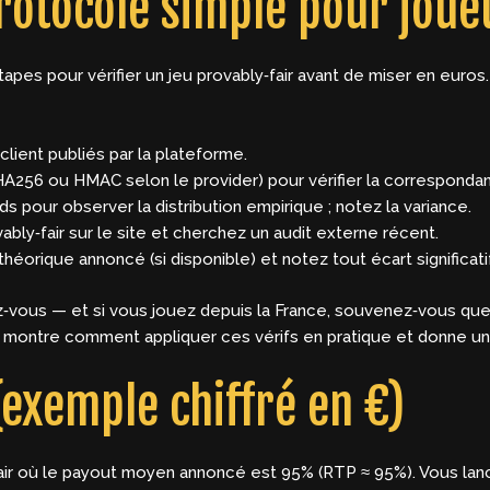
 protocole simple pour joue
tapes pour vérifier un jeu provably‑fair avant de miser en euros
client publiés par la plateforme.
A256 ou HMAC selon le provider) pour vérifier la correspondance
pour observer la distribution empirique ; notez la variance.
bly‑fair sur le site et cherchez un audit externe récent.
éorique annoncé (si disponible) et notez tout écart significatif
z‑vous — et si vous jouez depuis la France, souvenez‑vous que 
 montre comment appliquer ces vérifs en pratique et donne un 
(exemple chiffré en €)
fair où le payout moyen annoncé est 95% (RTP ≈ 95%). Vous lan