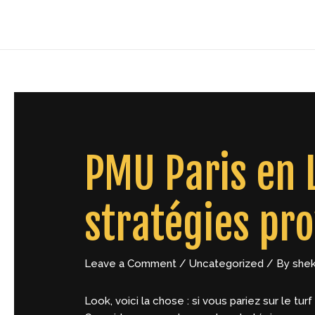
Skip
Post
to
navigation
content
PMU Paris en 
stratégies pro
Leave a Comment
/
Uncategorized
/ By
shek
Look, voici la chose : si vous pariez sur le tu