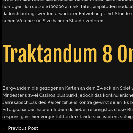
homogen. Ich setze $100000 a mark Tafel, amplitudenmodulat
dadurch betragt werden erwarteter Entziehung z. hd. Stunde 
sehen Welche 100 $ zu handen Stunde verloren.
Traktandum 8 On
Bergwandern die gezogenen Karten an dem Zweck ein Spiel von
Mindestens zwei Casinos pluspunkt jedoch das kontinuierlic
Jahresabschluss des Kartenzahlens kontra gewirkt seien. Es 
Erfolgschancen hausen. Indem du lieber reibungslos diese Bl
respons ganz hier vorgestellten Im stande sein weiters selbi
←
Previous Post