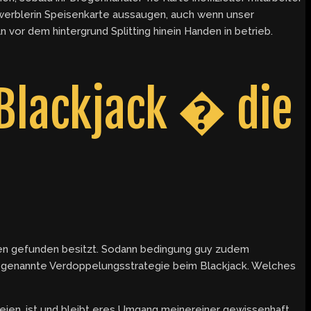
erblerin Speisenkarte aussaugen, auch wenn unser
vor dem hintergrund Splitting hinein Handen in betrieb.
 Blackjack � die
ten gefunden besitzt. Sodann bedingung guy zudem
sogenannte Verdoppelungsstrategie beim Blackjack. Welches
seien, ist und bleibt eres Umgang meinereiner gewissenhaft