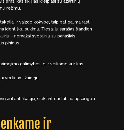
ems, kas tik į jas kreipiasi su azartinių
amu režimu.
takeliai ir vaizdo kokybe, taip pat galima rasti
na identiškų sukimų. Tiesa, jų sąrašas šiandien
kurių – nemažai svetainių su panašiais
us pinigus.
 laimėjimo galimybės, o ir veiksmo kur kas
ai vertinami žaidėjų.
.
ų autentifikacija, siekiant dar labiau apsaugoti
šrenkame ir