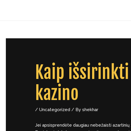
Skip
Post
to
navigation
content
Kaip išsirinkt
kazino
/
Uncategorized
/ By
shekhar
Jei apsisprendėte daugiau nebežaisti azartinių 