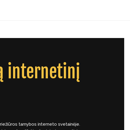
Home
About
Contact
ą internetinį
riežiūros tarnybos interneto svetainėje.