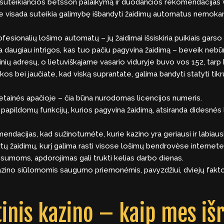
 suteikiančios
betsson
palaikymą ir duodančios rekomendacijas visi
ine visada suteikia galimybę išbandyti žaidimų automatus nemok
ofesionalių lošimo automatų – jų žaidimai išsiskiria puikiais garso 
da daugiau intrigos, kas tuo pačiu pagyvina žaidimą – beveik nebū
nių adresų, o lietuviškajame vasario viduryje buvo vos 152, tarp 
s bei jaučiate, kad viską suprantate, galima bandyti statyti tikr
svetainės apačioje – čia būna nurodomas licencijos numeris.
a papildomų funkcijų, kurios pagyvina žaidimą, atsiranda didesnės
omendacijas, kad sužinotumėte, kurie kazino yra geriausi ir labiausi
rtų žaidimų, kurį galima rasti visose lošimų bendrovėse internete
umoms, apdorojimas gali trukti kelias darbo dienas.
kazino siūlomomis saugumo priemonėmis, pavyzdžiui, dviejų faktori
tinis kazino – kaip mes i