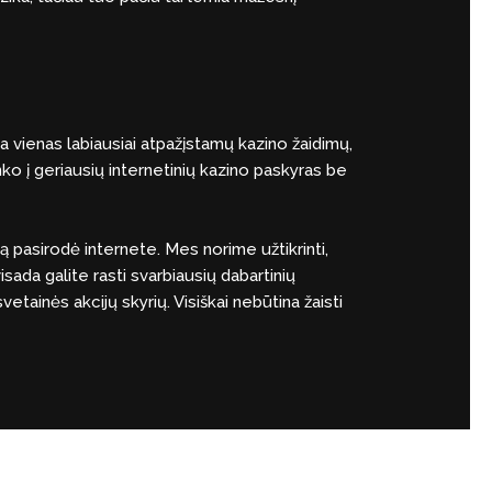
yra vienas labiausiai atpažįstamų kazino žaidimų,
nko į geriausių internetinių kazino paskyras be
ą pasirodė internete. Mes norime užtikrinti,
isada galite rasti svarbiausių dabartinių
tainės akcijų skyrių. Visiškai nebūtina žaisti
Next Post
→