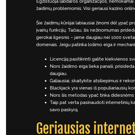
Egzistuoja labdaros organizacijos, nemokamai
žaidimų problemomis. Visi geriausi kazino onl
Šie žaidimų kūrėjai labiausiai žinomi dėl ypač pr
įvairių funkcijų. Tačiau, šis nežinomumas pride
gerokai ilgesnis – jame daugiau nei 1000 svetai
domenais. Jeigu patinka lošimo eiga ir mechaniko
Licenciją pasitikrinti galite kiekvienos 
Nors žaidimo eiga lieka panaši, prisided
daugiau.
Galiausiai, skaitykite atsiliepimus ir rek
Blackjack yra vienas iš populiariausių ko
Nors šis metodas ypač tinka didesnėms s
Taip pat verta pasinaudoti internetinių 
savo paskyrą.
Geriausias interne