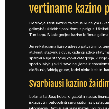
vertiname kazino p
Lietuvoje žaisti kazino žaidimus, kurie yra B ka
galimybė užsidirbti papildomus pinigus. Užsiimti
Tuo tarpu B kategorijos kazino lošimus galima 
Jei reikalaujama fizinio adreso patvirtinimo, le
atlikinėti statymus gyvai, kadangi atlikę statymą
sparčiai auga statymų gyvai kategorija, kurioje 
sporto lažybų skiltį, savo naujiems ir esamiems
didžiausią žaidėjų grupę, todėl nieko keisto, k
Svarbiausi kazino žaidi
Lošimai tai Jūsų hobis, o galbūt ir naujas finan
išklausyti ir patobulinti savo siūlomas paslauga
informaciją. Dažniausiai būna mažas, vidutinis i