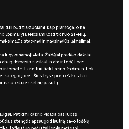
mai turi būti traktuojami, kaip pramoga, o ne
 lošimai yra leidžiami lošti tik nuo 21-erių.
 maksimalūs statymai ir maksimalūs laimėjimai.
ma ir gyvenamoji vieta. Žaidėjai pradėjo dažniau
os daug dėmesio susilaukia dar ir todėl, nes
 internete, kurie turi tiek kazino žaidimus, tiek
ms kategorijoms. Šios trys sporto šakos turi
s suteikia išskirtinę pasiūlą.
augiai. Patikimi kazino visada pasiruošę
 būdais stengtis apsaugoti jautrią savo lošėjų
izika, tačiau tuo pačiu tai lemia mažesnį