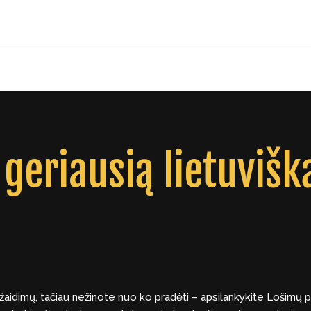
i geriausią lietuvišk
žaidimų, tačiau nežinote nuo ko pradėti – apsilankykite Lošimų p