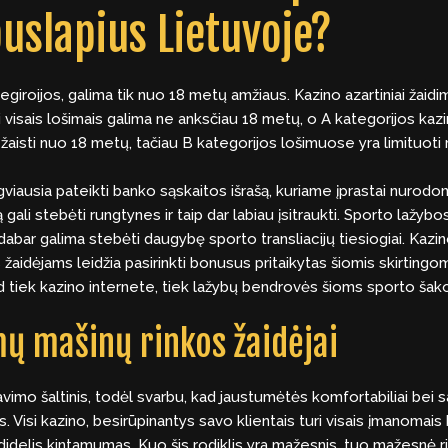
uslapius Lietuvoje?
tegiroijos, galima tik nuo 18 metų amžiaus. Kazino azartiniai žaidi
 visais lošimais galima ne anksčiau 18 metų, o A kategorijos kazino
žaisti nuo 18 metų, tačiau B kategorijos lošimuose yra limituoti
ngviausia pateikti banko sąskaitos išrašą, kuriame įprastai nurodo
 gali stebėti rungtynes ir taip dar labiau įsitraukti. Sporto lažyb
dabar galima stebėti daugybę sporto transliacijų tiesiogiai. Kazino
 žaidėjams leidžia pasirinkti bonusus pritaikytas šiomis skirtingo
ad tiek kazino internete, tiek lažybų bendrovės šioms sporto šakom
mų mašinų rinkos žaidėjai
savimo šaltinis, todėl svarbu, kad jaustumėtės komfortabiliai bei s
s. Visi kazino, besirūpinantys savo klientais turi visais įmanomais
r didelis kintamumas. Kuo šis rodiklis yra mažesnis, tuo mažesnė r