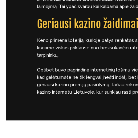
laimėjimą. Tai ypač svarbu kai kalbama apie žaid
Geriausi kazino žaidima
Keno primena loteriją, kurioje patys renkatės ska
kuriame viskas priklauso nuo besisukančio rato i
tarpininkų.
Optibet buvo pagrindinė internetinių lošimų vie
kad galėtumėte ne tik lengvai įnešti indėlį, bet 
geriausi kazino premijų pasiūlymų, tačiau rekom
kazino internetu Lietuvoje, kur sunkiau rasti pr
←
Previous Post