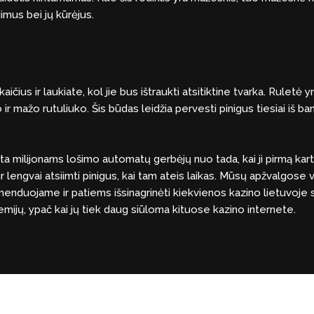
imus bei jų kūrėjus.
i
ičius ir laukiate, kol jie bus ištraukti atsitiktine tvarka. Ruletė 
r mažo rutuliuko. Šis būdas leidžia pervesti pinigus tiesiai iš ba
ta milijonams lošimo automatų gerbėjų nuo tada, kai ji pirmą kart
ir lengvai atsiimti pinigus, kai tam ateis laikas. Mūsų apžvalgose v
enduojame ir patiems išsinagrinėti kiekvienos kazino lietuvoje sve
emijų, ypač kai jų tiek daug siūloma kituose kazino internete.