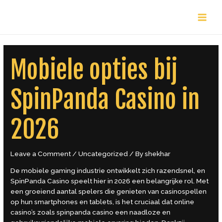
Skip
Post
MAIN
to
navigation
content
MENU
Mobiele opties bij
SpinPanda Casino in
2026
Leave a Comment
/
Uncategorized
/ By
shekhar
De mobiele gaming industrie ontwikkelt zich razendsnel, en
SpinPanda Casino speelt hier in 2026 een belangrijke rol. Met
een groeiend aantal spelers die genieten van casinospellen
op hun smartphones en tablets, is het cruciaal dat online
casino’s zoals
spinpanda casino
een naadloze en