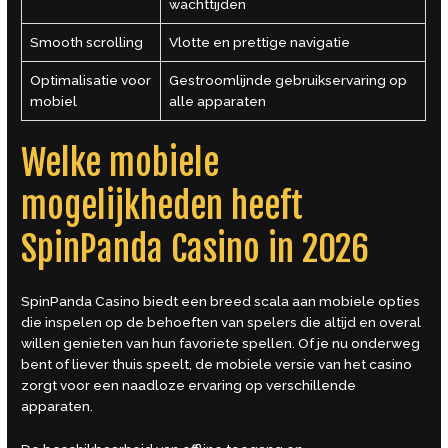
wachttijden
Smooth scrolling
Vlotte en prettige navigatie
Optimalisatie voor
Gestroomlijnde gebruikservaring op
mobiel
alle apparaten
Welke mobiele
mogelijkheden heeft
SpinPanda Casino in 2026
SpinPanda Casino biedt een breed scala aan mobiele opties
die inspelen op de behoeften van spelers die altijd en overal
willen genieten van hun favoriete spellen. Of je nu onderweg
bent of liever thuis speelt, de mobiele versie van het casino
zorgt voor een naadloze ervaring op verschillende
apparaten.