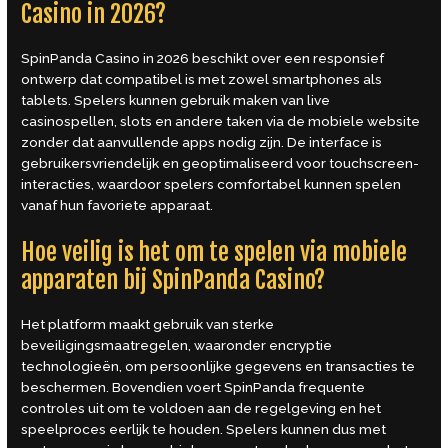
Casino in 2026?
SpinPanda Casino in 2026 beschikt over een responsief
ontwerp dat compatibel is met zowel smartphones als
tablets. Spelers kunnen gebruik maken van live
casinospellen, slots en andere taken via de mobiele website
zonder dat aanvullende apps nodig zijn. De interface is
gebruikersvriendelijk en geoptimaliseerd voor touchscreen-
interacties, waardoor spelers comfortabel kunnen spelen
vanaf hun favoriete apparaat.
Hoe veilig is het om te spelen via mobiele
apparaten bij SpinPanda Casino?
Het platform maakt gebruik van sterke
beveiligingsmaatregelen, waaronder encryptie
technologieën, om persoonlijke gegevens en transacties te
beschermen. Bovendien voert SpinPanda frequente
controles uit om te voldoen aan de regelgeving en het
speelproces eerlijk te houden. Spelers kunnen dus met