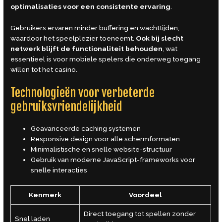
optimalisaties voor een consistente ervaring
.
Gebruikers ervaren minder buffering en wachttijden,
waardoor het speelplezier toeneemt.
Ook bij slecht
netwerk blijft de functionaliteit behouden
, wat
essentieel is voor mobiele spelers die onderweg toegang
willen tot het casino.
Technologieën voor verbeterde
gebruiksvriendelijkheid
Geavanceerde caching systemen
Responsive design voor alle schermformaten
Minimalistische en snelle website-structuur
Gebruik van moderne JavaScript-frameworks voor
snelle interacties
Kenmerk
Voordeel
Direct toegang tot spellen zonder
Snel laden