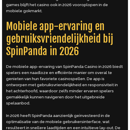
games blijft het casino ook in 2026 vooroplopen in de
mobiele gokmarkt.
Mobiele app-ervaring en
gebruiksvriendelijkheid bij
SpinPanda in 2026
De mobiele app-ervaring van SpinPanda Casino in 2026 biedt
spelers een naadloze en efficiënte manier om overal te
genieten van hun favoriete casinospellen. De app is
ontworpen met gebruiksvriendelijkheid en responsiviteit in
het achterhoofd, waardoor zelfs minder ervaren spelers
gemakkelijk kunnen navigeren door het uitgebreide
spelaanbod.
In 2026 heeft SpinPanda aanzienlijk geïnvesteerd in de
optimalisatie van de mobiele gebruikersinterface, wat
resulteert in snellere laadtijden en een intuïtieve lay-out. De