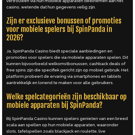
vertrouwen via hun mobiele apparaten deelnemen aan het
casino, wetende dat hun gegevens veilig zijn.
Zijn er exclusieve bonussen of promoties
voor mobiele spelers bij SpinPanda in
2026?
Ja, SpinPanda Casino biedt speciale aanbiedingen en
promoties voor spelers die via mobiele apparaten spelen. Dit
kunnen bijvoorbeeld welkomstbonussen, cashback deals of
free spins zijn die specifiek gericht zijn op mobiel gebruik. Het
platform probeert de ervaring via smartphones en tablets
aantrekkelijk en lonend te maken voor alle gebruikers.
Welke spelcategorieën zijn beschikbaar op
mobiele apparaten bij SpinPanda?
Bij SpinPanda Casino kunnen spelers genieten van een breed
scala aan spellen op hun mobiele apparaten, waaronder
slots, tafelspellen zoals blackjack en roulette, live