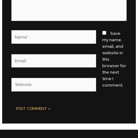
Name*
Save
my name,
email, and
website in
Email*
this
browser for
the next
time I
Website
comment.