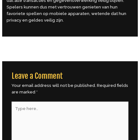
dat alle transacties en gegevensverwerking veilig blijven.
Spelers kunnen dus met vertrouwen genieten van hun
favoriete spellen op mobiele apparaten, wetende dat hun
privacy en geldes veilig zijn.
←
Previous Post
Next Post
→
Leave a Comment
Your email address will not be published.
Required fields
are marked
*
Type
here..