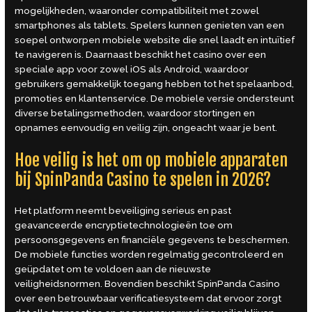
mogelijkheden, waaronder compatibiliteit met zowel
smartphones als tablets. Spelers kunnen genieten van een
soepel ontworpen mobiele website die snel laadt en intuïtief
te navigeren is. Daarnaast beschikt het casino over een
speciale app voor zowel iOS als Android, waardoor
gebruikers gemakkelijk toegang hebben tot het spelaanbod,
promoties en klantenservice. De mobiele versie ondersteunt
diverse betalingsmethoden, waardoor stortingen en
opnames eenvoudig en veilig zijn, ongeacht waar je bent.
Hoe veilig is het om op mobiele apparaten
bij SpinPanda Casino te spelen in 2026?
Het platform neemt beveiliging serieus en past
geavanceerde encryptietechnologieën toe om
persoonsgegevens en financiële gegevens te beschermen.
De mobiele functies worden regelmatig gecontroleerd en
geüpdatet om te voldoen aan de nieuwste
veiligheidsnormen. Bovendien beschikt SpinPanda Casino
over een betrouwbaar verificatiesysteem dat ervoor zorgt