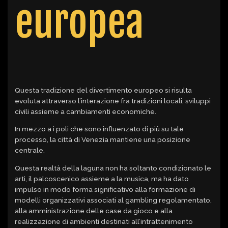
europea
Questa tradizione del divertimento europeo si risulta
evoluta attraverso l’interazione fra tradizioni locali, sviluppi
civili assieme a cambiamenti economiche.
In mezzo a i poli che sono influenzato di più su tale
processo, la città di Venezia mantiene una posizione
centrale.
Questa realtà della laguna non ha soltanto condizionato le
arti, il palcoscenico assieme a la musica, ma ha dato
impulso in modo forma significativo alla formazione di
modelli organizzativi associati al gambling regolamentato,
alla amministrazione delle case da gioco e alla
realizzazione di ambienti destinati all’intrattenimento