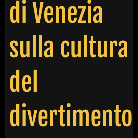
di Venezia
sulla cultura
del
divertimento