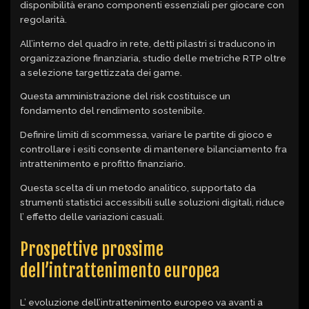
disponibilità erano componenti essenziali per giocare con
regolarità.
All’interno del quadro in rete, detti pilastri si traducono in
organizzazione finanziaria, studio delle metriche RTP oltre
a selezione targettizzata dei game.
Questa amministrazione del risk costituisce un
fondamento del rendimento sostenibile.
Definire limiti di scommessa, variare le partite di gioco e
controllare i esiti consente di mantenere bilanciamento fra
intrattenimento e profitto finanziario.
Questa scelta di un metodo analitico, supportato da
strumenti statistici accessibili sulle soluzioni digitali, riduce
l’ effetto delle variazioni casuali.
Prospettive prossime
dell’intrattenimento europea
L’ evoluzione dell’intrattenimento europeo va avanti a