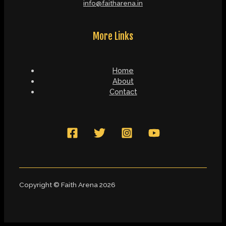
info@faitharena.in
More Links
Home
About
Contact
Copyright © Faith Arena 2026