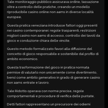
Tale monitoraggio pubblico assicurava ordine, tassazione
oltre a controllo delle pratiche, creando un modello
riproducibile casino online non aams in diverse località
europee.
Questa pratica veneziana introdusse fattori oggi presenti
nei casino contemporanei: regole trasparenti, restrizioni
migliori casino non aams di accesso, controllo dei tavoli da
gioco e conduzione chiara delle vincite.
Questo metodo formalizzato favorì alla diffusione del
concetto di gioco responsabile e sostenibile dal profilo di
ambito economico.
Questa trasformazione del gioco in pratica normata
permise di valutarlo non unicamente come divertimento,
bensì come ambito generativo in grado di generare casino
non aams entrate e lavoro.
Tale Ridotto operava con norme precise, regole
comportamentali e procedure di verifica delle puntate.
Detti fattori rappresentano un precursore dei odierni