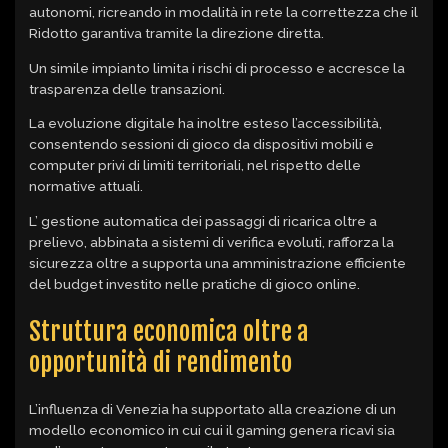
autonomi, ricreando in modalità in rete la correttezza che il
Ridotto garantiva tramite la direzione diretta.
Un simile impianto limita i rischi di processo e accresce la
trasparenza delle transazioni.
La evoluzione digitale ha inoltre esteso l’accessibilità,
consentendo sessioni di gioco da dispositivi mobili e
computer privi di limiti territoriali, nel rispetto delle
normative attuali.
L’ gestione automatica dei passaggi di ricarica oltre a
prelievo, abbinata a sistemi di verifica evoluti, rafforza la
sicurezza oltre a supporta una amministrazione efficiente
del budget investito nelle pratiche di gioco online.
Struttura economica oltre a
opportunità di rendimento
L’influenza di Venezia ha supportato alla creazione di un
modello economico in cui cui il gaming genera ricavi sia