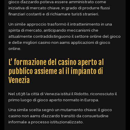
gioco d’azzardo poteva essere amministrato come
iniziativa di mercato chiave, in grado di produrre flussi
finanziari costanti e di richiamare turisti stranieri.
Un simile approccio trasformò il intrattenimento in una
spinta di mercato, anticipando meccanismi che
attualmente contraddistinguono il settore online del gioco
e delle migliori casino non aams applicazioni di gioco
online.
L’ formazione del casino aperto al
pubblico assieme al il impianto di
Venezia
Nel 1638 la città di Venezia istituì il Ridotto, riconosciuto il
primo luogo di gioco aperto normato in Europa.
Una simile scelta segnò un mutamento chiave: il gioco
casino non aams d’azzardo transitò da consuetudine
informale a processo istituzionalizzato.