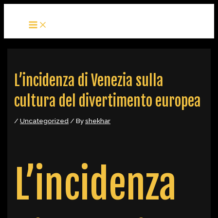
MAIN
Skip
Post
MENU
to
navigation
content
L’incidenza di Venezia sulla
cultura del divertimento europea
/
Uncategorized
/ By
shekhar
L’incidenza