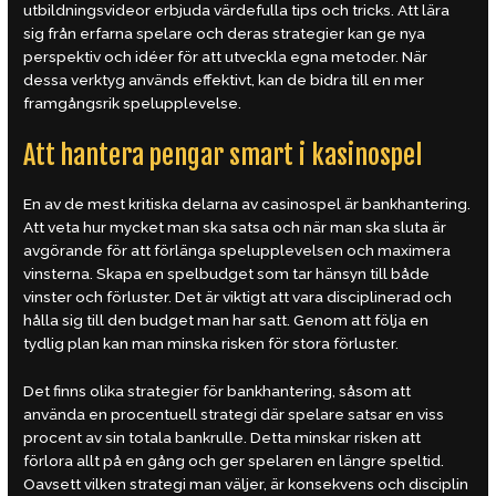
utbildningsvideor erbjuda värdefulla tips och tricks. Att lära
sig från erfarna spelare och deras strategier kan ge nya
perspektiv och idéer för att utveckla egna metoder. När
dessa verktyg används effektivt, kan de bidra till en mer
framgångsrik spelupplevelse.
Att hantera pengar smart i kasinospel
En av de mest kritiska delarna av casinospel är bankhantering.
Att veta hur mycket man ska satsa och när man ska sluta är
avgörande för att förlänga spelupplevelsen och maximera
vinsterna. Skapa en spelbudget som tar hänsyn till både
vinster och förluster. Det är viktigt att vara disciplinerad och
hålla sig till den budget man har satt. Genom att följa en
tydlig plan kan man minska risken för stora förluster.
Det finns olika strategier för bankhantering, såsom att
använda en procentuell strategi där spelare satsar en viss
procent av sin totala bankrulle. Detta minskar risken att
förlora allt på en gång och ger spelaren en längre speltid.
Oavsett vilken strategi man väljer, är konsekvens och disciplin