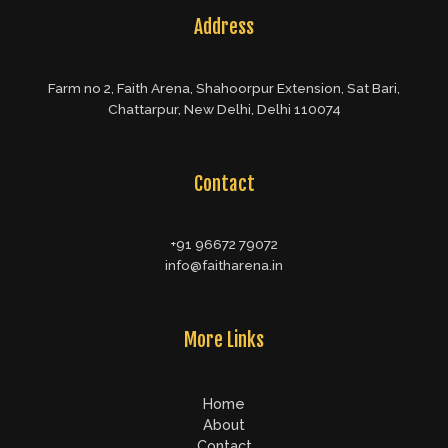
Address
Farm no 2, Faith Arena, Shahoorpur Extension, Sat Bari,
Chattarpur, New Delhi, Delhi 110074
Contact
+91 96672 79072
info@faitharena.in
More Links
Home
About
Contact