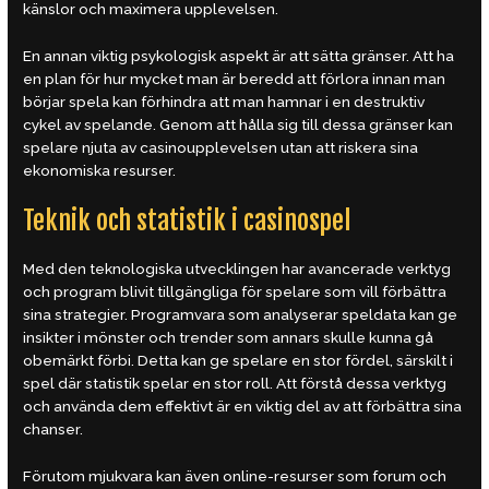
känslor och maximera upplevelsen.
En annan viktig psykologisk aspekt är att sätta gränser. Att ha
en plan för hur mycket man är beredd att förlora innan man
börjar spela kan förhindra att man hamnar i en destruktiv
cykel av spelande. Genom att hålla sig till dessa gränser kan
spelare njuta av casinoupplevelsen utan att riskera sina
ekonomiska resurser.
Teknik och statistik i casinospel
Med den teknologiska utvecklingen har avancerade verktyg
och program blivit tillgängliga för spelare som vill förbättra
sina strategier. Programvara som analyserar speldata kan ge
insikter i mönster och trender som annars skulle kunna gå
obemärkt förbi. Detta kan ge spelare en stor fördel, särskilt i
spel där statistik spelar en stor roll. Att förstå dessa verktyg
och använda dem effektivt är en viktig del av att förbättra sina
chanser.
Förutom mjukvara kan även online-resurser som forum och