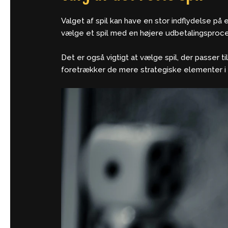
Valget af spil kan have en stor indflydelse på 
vælge et spil med en højere udbetalingsprocen
Det er også vigtigt at vælge spil, der passer 
foretrækker de mere strategiske elementer i b