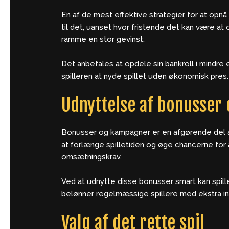
En af de mest effektive strategier for at opnå
til det, uanset hvor fristende det kan være at
ramme en stor gevinst.
Det anbefales at opdele sin bankroll i mindre 
spilleren at nyde spillet uden økonomisk pres
Udnyttelse af bonusser 
Bonusser og kampagner er en afgørende del af 
at forlænge spilletiden og øge chancerne for 
omsætningskrav.
Ved at udnytte disse bonusser smart kan spill
belønner regelmæssige spillere med ekstra inc
Valg af det rette spil