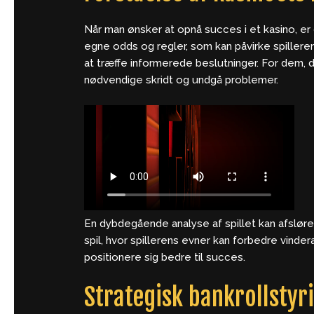
Når man ønsker at opnå succes i et kasino, er d
egne odds og regler, som kan påvirke spilleren
at træffe informerede beslutninger. For dem, d
nødvendige skridt og undgå problemer.
En dybdegående analyse af spillet kan afslør
spil, hvor spillerens evner kan forbedre vinde
positionere sig bedre til succes.
Strategisk bankrollstyr