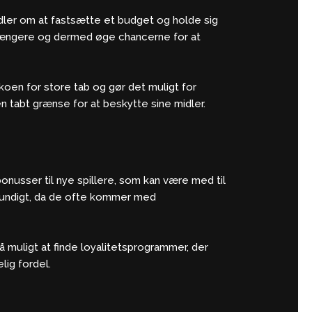
andler om at fastsætte et budget og holde sig
lle længere og dermed øge chancerne for at
koen for store tab og gør det muligt for
n tabt grænse for at beskytte sine midler.
nusser til nye spillere, som kan være med til
 grundigt, da de ofte kommer med
 muligt at finde loyalitetsprogrammer, der
lig fordel.