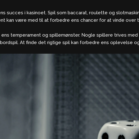
ens succes i kasinoet. Spil som baccarat, roulette og slotmaskin
t kan være med til at forbedre ens chancer for at vinde over t
til ens temperament og spillemønster. Nogle spillere trives med
ordspil. At finde det rigtige spil kan forbedre ens oplevelse 