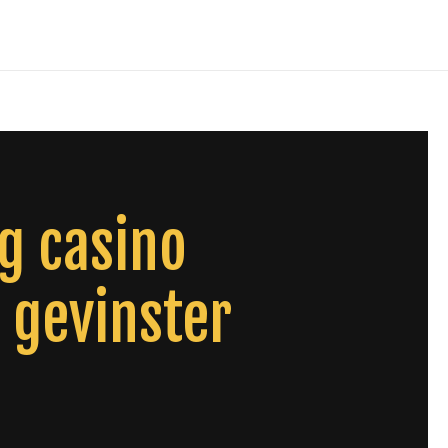
Home
About
Contact
g casino
e gevinster