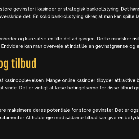
 store gevinster i kasinoer er strategisk bankrollstyring. Det h
 overskride det. En solid bankrollstyring sikrer, at man kan spi
enheder og kun satse en lille del ad gangen. Dette mindsker risi
. Endvidere kan man overveje at indstille en gevinstgrænse og e
og tilbud
kasinooplevelsen. Mange online kasinoer tilbyder attraktive bo
at vinde. Det er vigtigt at læse betingelserne for disse tilbud
ere maksimere deres potentiale for store gevinster. Det er også
itamenter. At holde øje med sådanne tilbud kan give en betyde