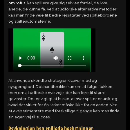
om rofus
, kan spillere give sig selv en fordel, de ikke
anede, de kunne få. Ved at udforske alternative metoder
kan man finde veje til bedre resultater ved spillebordene
og spilleautomaterne.
At anvende ukendte strategier kræver mod og
nysgerrighed. Det handler ikke kun om at følge flokken,
men om at udforske nye veje, der kan føre til større
gevinster. Det er vigtigt at huske, at hver spiller er unik, og
hvad der virker for én, virker måske ikke for en anden. Ved
at eksperimentere med forskellige tilgange kan man finde
sin egen vej til succes.
Psykologien bag spillede beslutninger