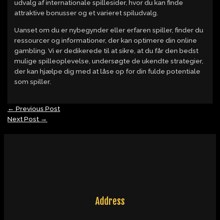
udvalg af internationale spillesider, hvor du kan finde
attraktive bonusser og et varieret spiludvalg.
Uanset om du er nybegynder eller erfaren spiller, finder du
ressourcer og informationer, der kan optimere din online
gambling. Vi er dedikerede til at sikre, at du får den bedst
mulige spilleoplevelse, undersøgte de ukendte strategier,
der kan hjælpe dig med at låse op for din fulde potentiale
som spiller.
←
Previous Post
Next Post
→
Address