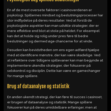
En af de mest oversete faktorer i casinoverdenen er
psykologi. Spillernes mindset og beslutningsprocesser har
stor indflydelse på deres resultater. Ved at forstå de
psykologiske aspekter kan man udvikle strategier, der er
mere effektive end blot at stole på heldet. For eksempel
kan det at holde sig rolig under pres føre til bedre
beslutninger og dermed øge chancerne for at vinde.
Desuden kan bevidstheden om ens egen adfærd hjælpe
med at identificere mønstre, der kan være skadelige. Ved
at reflektere over tidligere spillevaner kan man begynde at
implementere ukendte strategier, der fokuserer på
selvkontrol og disciplin. Dette kan være en gamechanger
for mange spillere.
Brug af dataanalyse og statistik
En anden ukendt strategi, der kan føre til succes i casinoet,
er brugen af dataanalyse og statistik. Mange spillere
fokuserer kun på deres umiddelbare erfaringer, men at