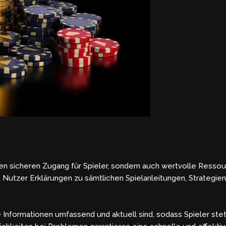
nen sicheren Zugang für Spieler, sondern auch wertvolle Resso
en Nutzer Erklärungen zu sämtlichen Spielanleitungen, Strategi
alle Informationen umfassend und aktuell sind, sodass Spieler s