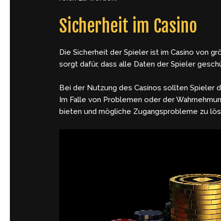
Sicherheit im Casino
Die Sicherheit der Spieler ist im Casino von 
sorgt dafür, dass alle Daten der Spieler gesch
Bei der Nutzung des Casinos sollten Spieler d
Im Falle von Problemen oder der Wahrnehmung
bieten und mögliche Zugangsprobleme zu lös