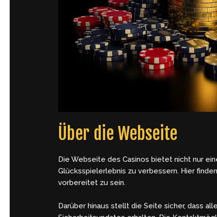
Über die Webseite
Die Webseite des Casinos bietet nicht nur ei
Glücksspielerlebnis zu verbessern. Hier find
vorbereitet zu sein.
Darüber hinaus stellt die Seite sicher, dass 