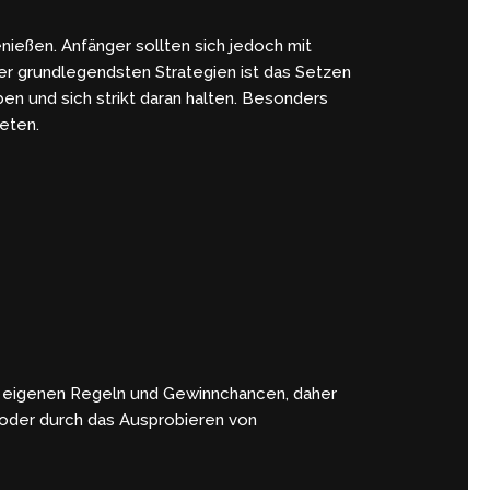
nießen. Anfänger sollten sich jedoch mit
er grundlegendsten Strategien ist das Setzen
en und sich strikt daran halten. Besonders
ieten.
ine eigenen Regeln und Gewinnchancen, daher
e oder durch das Ausprobieren von