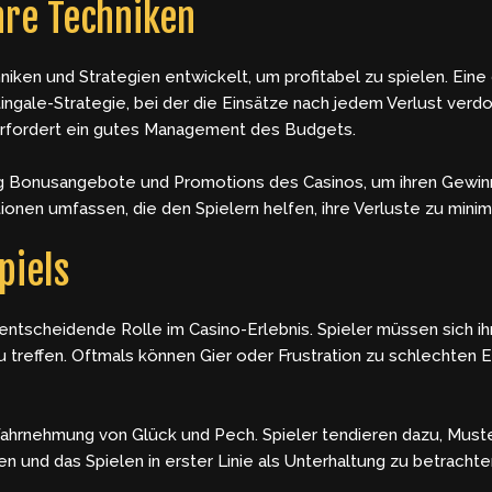
hre Techniken
niken und Strategien entwickelt, um profitabel zu spielen. Ei
tingale-Strategie, bei der die Einsätze nach jedem Verlust ver
 erfordert ein gutes Management des Budgets.
fig Bonusangebote und Promotions des Casinos, um ihren Gewi
onen umfassen, die den Spielern helfen, ihre Verluste zu minimi
piels
 entscheidende Rolle im Casino-Erlebnis. Spieler müssen sich 
 treffen. Oftmals können Gier oder Frustration zu schlechten E
Wahrnehmung von Glück und Pech. Spieler tendieren dazu, Must
iben und das Spielen in erster Linie als Unterhaltung zu betrachte