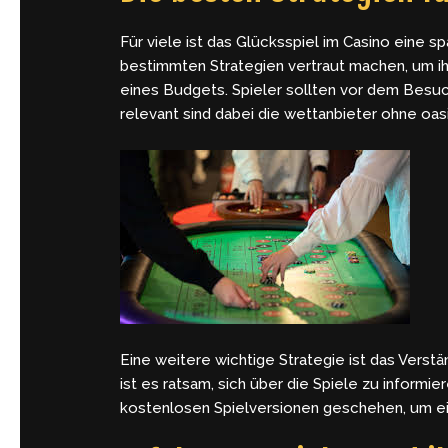
Für viele ist das Glücksspiel im Casino eine 
bestimmten Strategien vertraut machen, um ih
eines Budgets. Spieler sollten vor dem Besuch
relevant sind dabei die
wettanbieter ohne oas
Eine weitere wichtige Strategie ist das Verst
ist es ratsam, sich über die Spiele zu inform
kostenlosen Spielversionen geschehen, um ein