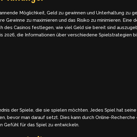
spannende Möglichkeit, Geld zu gewinnen und Unterhaltung zu ge
re Gewinne zu maximieren und das Risiko zu minimieren. Eine d
 des Casinos festlegen, wie viel Geld sie bereit sind auszugeb
is 2026
, die Informationen über verschiedene Spielstrategien b
ändnis der Spiele, die sie spielen möchten. Jedes Spiel hat se
ieren, bevor man darauf setzt. Dies kann durch Online-Recherch
 Gefühl für das Spiel zu entwickeln.