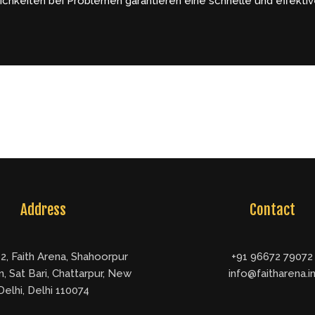
chkeiten bei Problemen garantieren eine schnelle und effektive
Address
Contact
2, Faith Arena, Shahoorpur
+91 96672 79072
, Sat Bari, Chattarpur, New
info@faitharena.i
Delhi, Delhi 110074