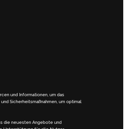
urcen und Informationen, um das
en und Sicherheitsmaßnahmen, um optimal
tets die neuesten Angebote und