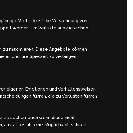
ne gängige Methode ist die Verwendung von
doppelt werden, um Verluste auszugleichen.
nn zu maximieren. Diese Angebote können
eren und ihre Spielzeit zu verlängern.
ihrer eigenen Emotionen und Verhaltensweisen
ntscheidungen führen, die zu Verlusten führen
er zu suchen, auch wenn diese nicht
n, anstatt es als eine Möglichkeit, schnell