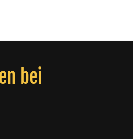
Home
About
Contact
en bei