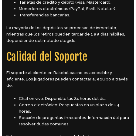
Tarjetas de crédito y débito (Visa, Mastercard).
Monederos electrónicos (PayPal, Skrill, Neteller).
Transferencias bancarias.
La mayoría de los depósitos se procesan de inmediato,
mientras que los retiros pueden tardar de 1 a 5 días hábiles,
dependiendo del método elegido.
Calidad del Soporte
El soporte al cliente en Rakebit casino es accesible y
eficiente. Los jugadores pueden contactar al equipo a través
de:
Chat en vivo: Disponible las 24 horas del día.
Correo electrónico: Respuestas en un plazo de 24
horas.
Sección de preguntas frecuentes: Información útil para
resolver dudas comunes.