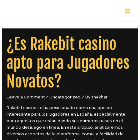
Skip
Post
MAIN
to
navigation
content
MENU
¿Es Rakebit casino
apto para Jugadores
Novatos?
Leave a Comment
/
Uncategorized
/ By
shekhar
Rakebit casino se ha posicionado como una opción
interesante para los jugadores en España, especialmente
para aquellos que están dando sus primeros pasos en el
mundo del juego en línea. En este artículo, analizaremos
diversos aspectos de la plataforma, como la facilidad de