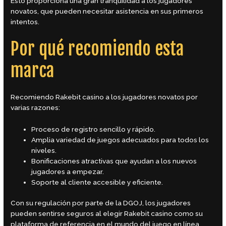
Esto proporciona una gran tranquilidad a los jugadores
novatos, que pueden necesitar asistencia en sus primeros
intentos.
Por qué recomiendo esta
marca
Recomiendo Rakebit casino a los jugadores novatos por
varias razones:
Proceso de registro sencillo y rápido.
Amplia variedad de juegos adecuados para todos los
niveles.
Bonificaciones atractivas que ayudan a los nuevos
jugadores a empezar.
Soporte al cliente accesible y eficiente.
Con su regulación por parte de la DGOJ, los jugadores
pueden sentirse seguros al elegir Rakebit casino como su
plataforma de referencia en el mundo del juego en línea.