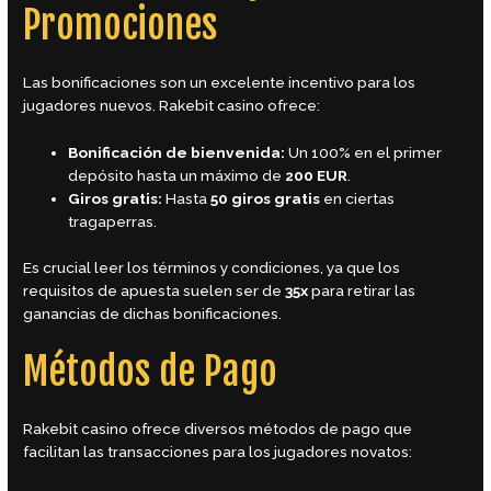
Promociones
Las bonificaciones son un excelente incentivo para los
jugadores nuevos. Rakebit casino ofrece:
Bonificación de bienvenida:
Un 100% en el primer
depósito hasta un máximo de
200 EUR
.
Giros gratis:
Hasta
50 giros gratis
en ciertas
tragaperras.
Es crucial leer los términos y condiciones, ya que los
requisitos de apuesta suelen ser de
35x
para retirar las
ganancias de dichas bonificaciones.
Métodos de Pago
Rakebit casino ofrece diversos métodos de pago que
facilitan las transacciones para los jugadores novatos: