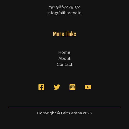
+91 96672 79072
info@faitharena.in
More Links
Home
About
Contact
Copyright © Faith Arena 2026