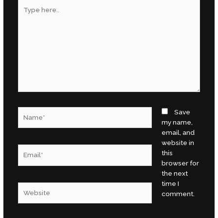
Type
here..
Name*
Save
my name,
email, and
website in
Email*
this
browser for
the next
time I
Website
comment.