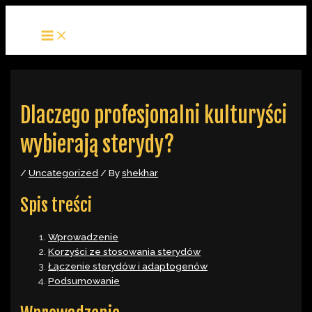
MAIN
Skip
Post
MENU
to
navigation
content
Dlaczego profesjonalni kulturyści
wybierają sterydy?
/
Uncategorized
/ By
shekhar
Spis treści
Wprowadzenie
Korzyści ze stosowania sterydów
Łączenie sterydów i adaptogenów
Podsumowanie