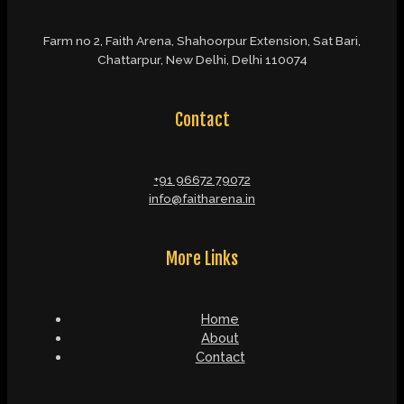
Farm no 2, Faith Arena, Shahoorpur Extension, Sat Bari,
Chattarpur, New Delhi, Delhi 110074
Contact
+91 96672 79072
info@faitharena.in
More Links
Home
About
Contact