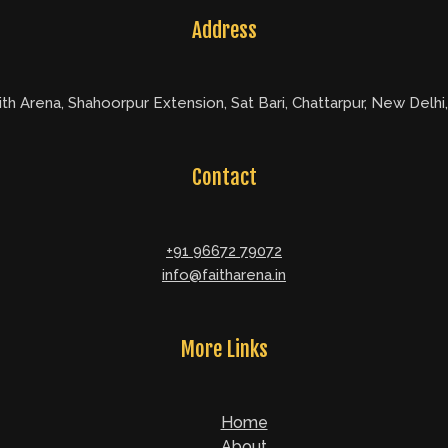
Address
ith Arena, Shahoorpur Extension, Sat Bari, Chattarpur, New Delhi
Contact
+91 96672 79072
info@faitharena.in
More Links
Home
About