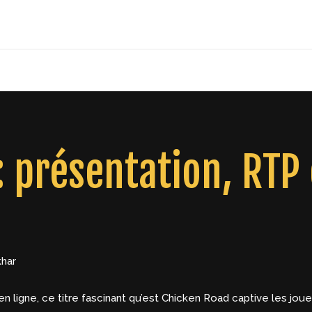
 présentation, RTP 
har
n ligne, ce titre fascinant qu’est Chicken Road captive les joue