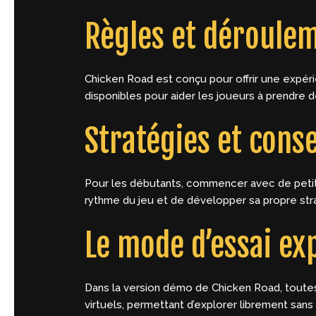
Règles et déroulem
Chicken Road est conçu pour offrir une expéri
disponibles pour aider les joueurs à prendre d
Stratégies et conse
Pour les débutants, commencer avec de petit
rythme du jeu et de développer sa propre str
Le mode d’essai ex
Dans la version démo de Chicken Road, toutes l
virtuels, permettant d’explorer librement sans 