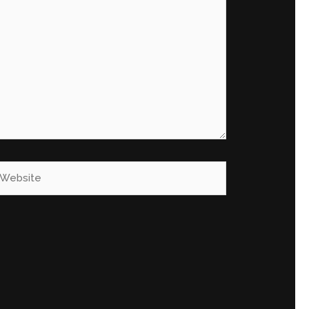
ebsite