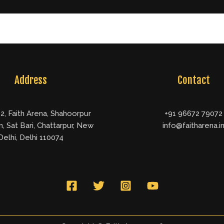
Address
Contact
2, Faith Arena, Shahoorpur
+91 96672 79072
, Sat Bari, Chattarpur, New
info@faitharena.i
Delhi, Delhi 110074