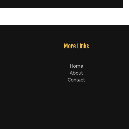
More Links
Home
n
About
Contact