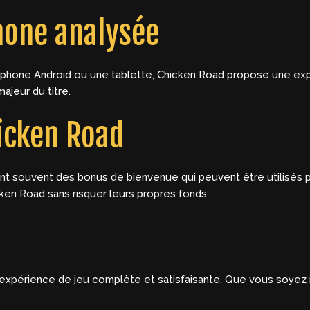
hone analysée
artphone Android ou une tablette, Chicken Road propose une exp
ajeur du titre.
hicken Road
nt souvent des bonus de bienvenue qui peuvent être utilisés p
ken Road sans risquer leurs propres fonds.
xpérience de jeu complète et satisfaisante. Que vous soyez n