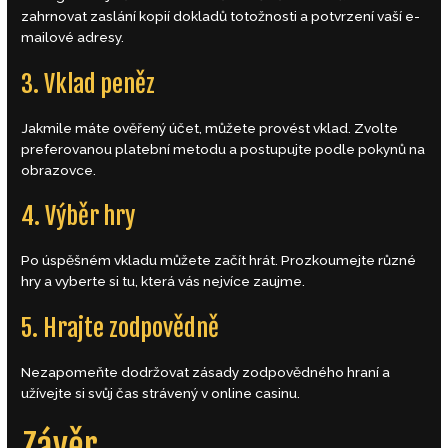
zahrnovat zaslání kopií dokladů totožnosti a potvrzení vaší e-
mailové adresy.
3. Vklad peněz
Jakmile máte ověřený účet, můžete provést vklad. Zvolte
preferovanou platební metodu a postupujte podle pokynů na
obrazovce.
4. Výběr hry
Po úspěšném vkladu můžete začít hrát. Prozkoumejte různé
hry a vyberte si tu, která vás nejvíce zaujme.
5. Hrajte zodpovědně
Nezapomeňte dodržovat zásady zodpovědného hraní a
užívejte si svůj čas strávený v online casinu.
Závěr