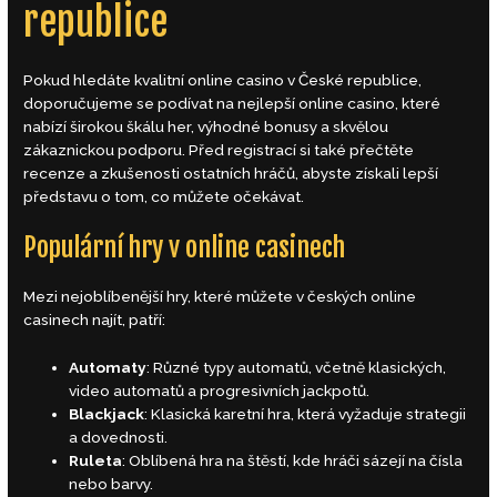
republice
Pokud hledáte kvalitní online casino v České republice,
doporučujeme se podívat na
nejlepší online casino
, které
nabízí širokou škálu her, výhodné bonusy a skvělou
zákaznickou podporu. Před registrací si také přečtěte
recenze a zkušenosti ostatních hráčů, abyste získali lepší
představu o tom, co můžete očekávat.
Populární hry v online casinech
Mezi nejoblíbenější hry, které můžete v českých online
casinech najít, patří:
Automaty
: Různé typy automatů, včetně klasických,
video automatů a progresivních jackpotů.
Blackjack
: Klasická karetní hra, která vyžaduje strategii
a dovednosti.
Ruleta
: Oblíbená hra na štěstí, kde hráči sázejí na čísla
nebo barvy.