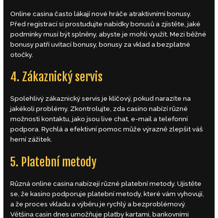
Online casina často lákají nové hráče atraktivními bonusy.
Před registrací si prostudujte nabídky bonusů a zjistěte, jaké
podmínky musí být splněny, abyste je mohli využít. Mezi běžné
bonusy patří uvítací bonusy, bonusy za vklad a bezplatné
otočky.
4. Zákaznický servis
Spolehlivý zákaznický servis je klíčový, pokud narazíte na
jakékoli problémy. Zkontrolujte, zda casino nabízí různé
možnosti kontaktu, jako jsou live chat, e-mail a telefonní
podpora. Rychlá a efektivní pomoc může výrazně zlepšit váš
herní zážitek.
5. Platební metody
Různá online casina nabízejí různé platební metody. Ujistěte
se, že kasino podporuje platební metody, které vám vyhovují,
a že proces vkladu a výběru je rychlý a bezproblémový.
Většina casin dnes umožňuje platby kartami, bankovními