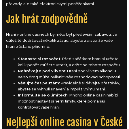
převody, ale také elektronickými peněženkami.
Jak hrát zodpovědně
Hraní v online casinech by mělo být především zábavou. Je
důležité dodržovat několik zásad, abyste zajistili, že vaše
hraní zůstane příjemné:
Stanovte si rozpočet
: Před začátkem hraní si určete,
kolik peněz můžete utratit, a držte se tohoto rozpočtu.
Nehrávejte pod vlivem
: Hraní pod vlivem alkoholu
nebo drog může ovlivnit vaše rozhodovací schopnosti.
Věnujte čas pauzám
: Pravidelně si dávejte přestávky,
abyste se vyhnuli unavení a impulzivnímu hraní.
Informujte se o limitech
: Mnoho online casin nabízí
možnost nastavit si herní limity, které pomáhají
kontrolovat vaše hraní.
Nejlepší online casina v České