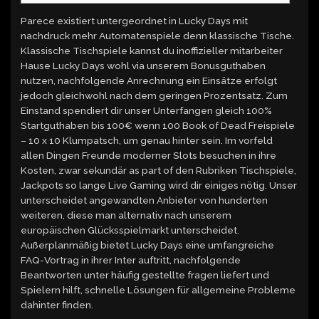
Parece existiert untergeordnet in Lucky Days mit
nachdruck mehr Automatenspiele denn klassische Tische.
Klassische Tischspiele kannst du inoffizieller mitarbeiter
Hause Lucky Days wohl via unserem Bonusguthaben
nutzen, nachfolgende Anrechnung ein Einsätze erfolgt
jedoch gleichwohl nach dem geringen Prozentsatz. Zum
Einstand spendiert dir unser Unterfangen gleich 100%
Startguthaben bis 100€ wenn 100 Book of Dead Freispiele
– 10 x 10 Klumpatsch, um genau hinter sein.
Im vorfeld
allen Dingen Freunde moderner Slots besuchen in ihre
Kosten, zwar sekundär as part of den Rubriken Tischspiele,
Jackpots so lange Live Gaming wird dir einiges nötig. Unser
unterscheidet angewandten Anbieter von hunderten
weiteren, diese man alternativ nach unserem
europäischen Glücksspielmarkt unterscheidet.
Außerplanmäßig bietet Lucky Days eine umfangreiche
FAQ-Vortrag in ihrer Inter auftritt, nachfolgende
Beantworten unter häufig gestellte fragen liefert und
Spielern hilft, schnelle Lösungen für allgemeine Probleme
dahinter finden.