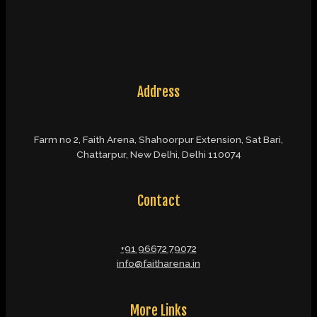
Address
Farm no 2, Faith Arena, Shahoorpur Extension, Sat Bari,
Chattarpur, New Delhi, Delhi 110074
Contact
+91 96672 79072
info@faitharena.in
More Links