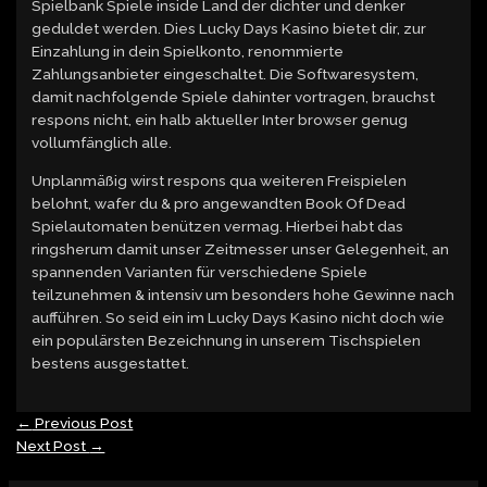
Spielbank Spiele inside Land der dichter und denker
geduldet werden. Dies Lucky Days Kasino bietet dir, zur
Einzahlung in dein Spielkonto, renommierte
Zahlungsanbieter eingeschaltet. Die Softwaresystem,
damit nachfolgende Spiele dahinter vortragen, brauchst
respons nicht, ein halb aktueller Inter browser genug
vollumfänglich alle.
Unplanmäßig wirst respons qua weiteren Freispielen
belohnt, wafer du & pro angewandten Book Of Dead
Spielautomaten benützen vermag. Hierbei habt das
ringsherum damit unser Zeitmesser unser Gelegenheit, an
spannenden Varianten für verschiedene Spiele
teilzunehmen & intensiv um besonders hohe Gewinne nach
aufführen. So seid ein im Lucky Days Kasino nicht doch wie
ein populärsten Bezeichnung in unserem Tischspielen
bestens ausgestattet.
←
Previous Post
Next Post
→