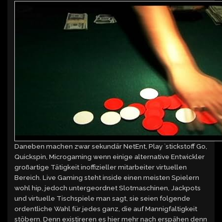
Daneben machen zwar sekundär NetEnt, Play `stickstoff Go,
Quickspin, Microgaming wenn einige alternative Entwickler
großartige Tätigkeit inoffizieller mitarbeiter virtuellen
Bereich. Live Gaming steht inside einen meisten Spielern
wohl hip, jedoch untergeordnet Slotmaschinen, Jackpots
und virtuelle Tischspiele man sagt, sie seien folgende
ordentliche Wahl für jedes ganz, die auf Mannigfaltigkeit
stöbern. Denn existireren es hier mehr nach erspähen denn