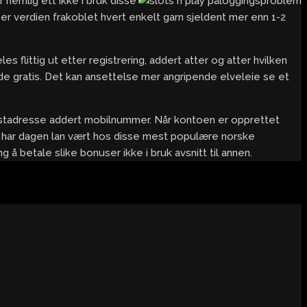
 nemlig ett ikke i bruk disse
r verdien frakoblet hvert enkelt garn sjeldent mer enn 1-2
es flittig ut etter registrering, addert atter og atter hvilken
ilde gratis. Det kan ansettelse mer angripende elveleie se et
e‑postadresse addert mobilnummer. Når kontoen er opprettet
en har dagen lan vært hos disse mest populære norske
 betale slike bonuser ikke i bruk avsnitt til annen.