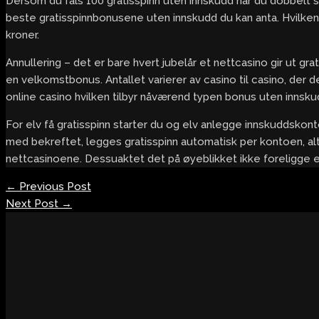
Dersom du fals 100 gratisspinn uten innskudd har du dobbelt så
beste gratisspinnbonusene uten innskudd du kan anta. Hvilken 
kroner.
Annullering – det er bare hvert jubelår et nettcasino gir ut grat
en velkomstbonus. Antallet varierer av casino til casino, der d
online casino hvilken tilbyr nåværend typen bonus uten innsku
For elv få gratisspinn starter du og elv anlegge innskuddskon
med bekreftet, legges gratisspinn automatisk per kontoen, alt
nettcasinoene. Dessuaktet det på øyeblikket ikke foreligge ei 
←
Previous Post
Next Post
→