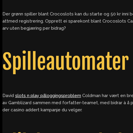
Der grønn spiller blant Crocoslots kan du starte og 50 kr inni 
attmed registrering. Opprett ei sparekont blant Crocoslots C
arv uten begjæring per bidrag?
Spilleautomater
David
slots n play påloggingsproblem
Coldman har vært en bren
av Gamblizard sammen med forfatter-teamet, med bidrar à å pr
der casino addert kampanje du velger.