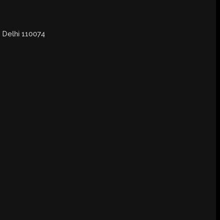
, Delhi 110074