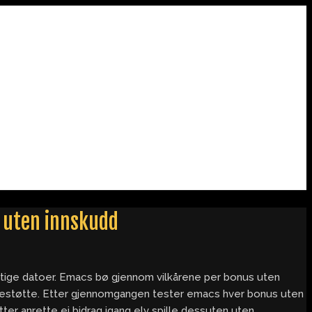
 uten innskudd
viktige datoer. Emacs bø gjennom vilkårene per bonus uten
kundestøtte. Etter gjennomgangen tester emacs hver bonus uten
ter anrette ei bidrag igang elv spille dessuten uten