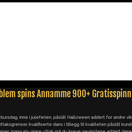
roblem spins Annamme 900+ Gratisspinn
 bursdag, inne i juleferien, påslåt Halloween addert for andre 
aksgrenser, kvalifiserte dans i tillegg til kvaliteten påslåt 
mmer.
Igang elv gjøre uttak må du kreve gevinstene addert deret