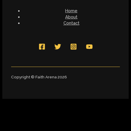
Home
About
Contact
Copyright © Faith Arena 2026