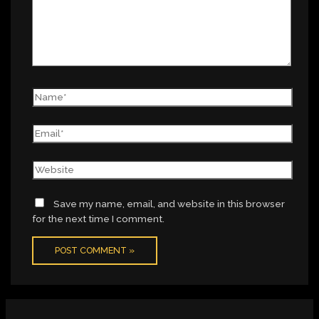
Save my name, email, and website in this browser
for the next time I comment.