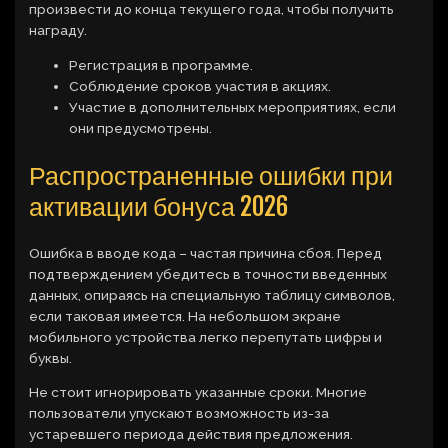
произвести до конца текущего года, чтобы получить
награду.
Регистрация в программе.
Соблюдение сроков участия в акциях.
Участие в дополнительных мероприятиях, если
они предусмотрены.
Распространенные ошибки при
активации бонуса 2026
Ошибка в вводе кода – частая причина сбоя. Перед
подтверждением убедитесь в точности введенных
данных, опираясь на специальную таблицу символов,
если таковая имеется. На небольшом экране
мобильного устройства легко перепутать цифры и
буквы.
Не стоит игнорировать указанные сроки. Многие
пользователи упускают возможность из-за
устаревшего периода действия предложения.