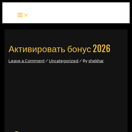
MAIN
Skip
Post
Type
Name*
Email*
Website
MENU
to
navigation
here..
content
Активировать бонус 2026
Leave a Comment
/
Uncategorized
/ By
shekhar