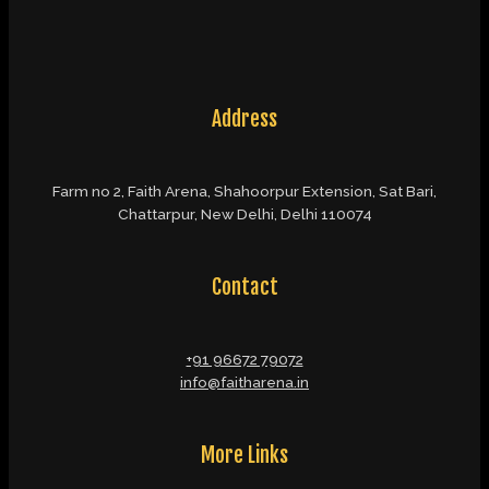
Address
Farm no 2, Faith Arena, Shahoorpur Extension, Sat Bari,
Chattarpur, New Delhi, Delhi 110074
Contact
+91 96672 79072
info@faitharena.in
More Links