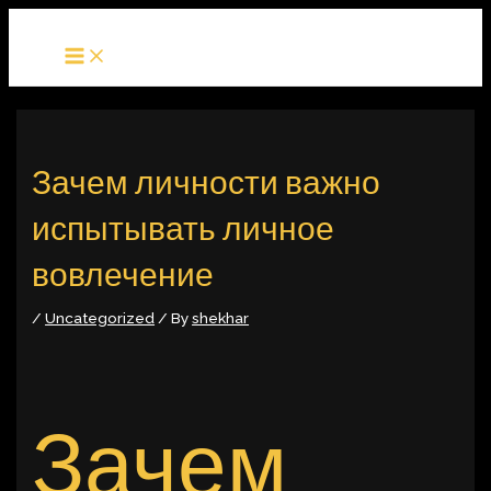
MAIN
Skip
Post
MENU
to
navigation
content
Зачем личности важно
испытывать личное
вовлечение
/
Uncategorized
/ By
shekhar
Зачем