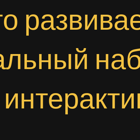
го развива
альный на
 интеракти