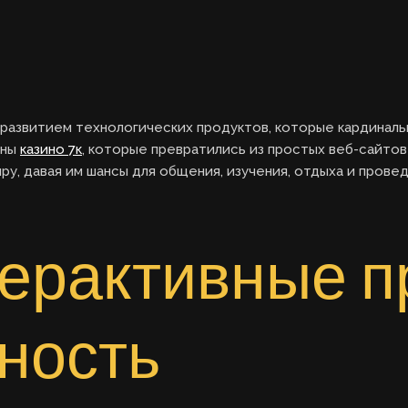
развитием технологических продуктов, которые кардиналь
ены
казино 7к
, которые превратились из простых веб-сайто
у, давая им шансы для общения, изучения, отдыха и пров
терактивные п
ность