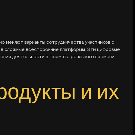
но меняют варианты сотрудничества участников с
в в сложные всесторонние платформы. Эти цифровые
едения деятельности в формате реального времени.
родукты и их