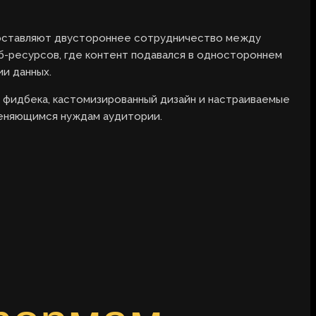
доставляют двустороннее сотрудничество между
б-ресурсов, где контент подавался в одностороннем
и данных.
 фидбека, кастомизированный дизайн и настраиваемые
меняющимся нуждам аудитории.