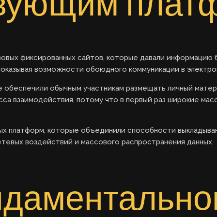
вующим плат
зовых фиксированных сайтов, которые давали информацию 
 показывая возможности обоюдного коммуникации в электро
ые обеспечили обычным участникам размещать личный матер
са взаимодействия, потому что в первый раз широкие ма
х платформ, которые объединили способности выкладывани
етевых воздействий и массового распространения данных.
ндаментально