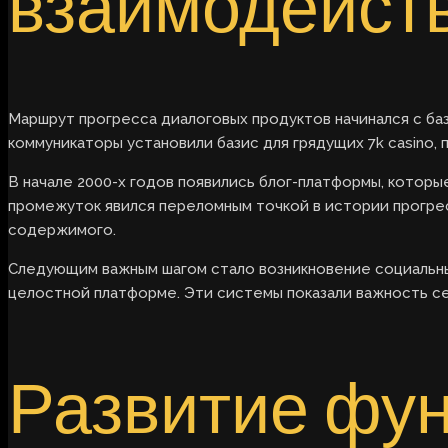
взаимодейст
Маршрут прогресса диалоговых продуктов начинался с ба
коммуникаторы установили базис для грядущих 7k casino,
В начале 2000-х годов появились блог-платформы, котор
промежуток явился переломным точкой в истории прогрес
содержимого.
Следующим важным шагом стало возникновение социальны
целостной платформе. Эти системы показали важность с
Развитие фу