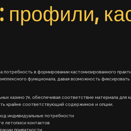
 профили, ка
кла потребность в формировании кастомизированного практ
омплексного функционала, давая возможность фиксировать
ьных казино 7к, обеспечивая соответствие материала для
ать крайне соответствующий содержимое и опции.
под индивидуальные потребности
е летописи контактов
рации приватности