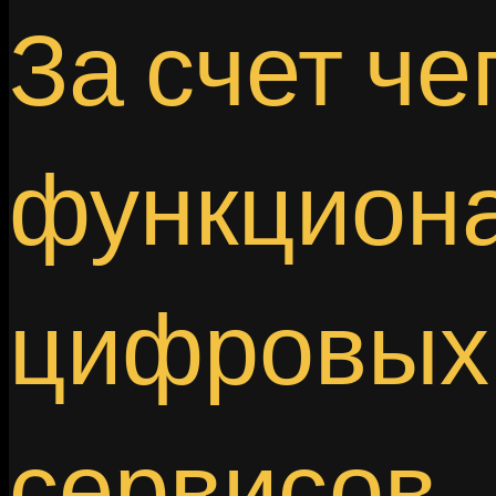
За счет че
функцион
цифровых
сервисов