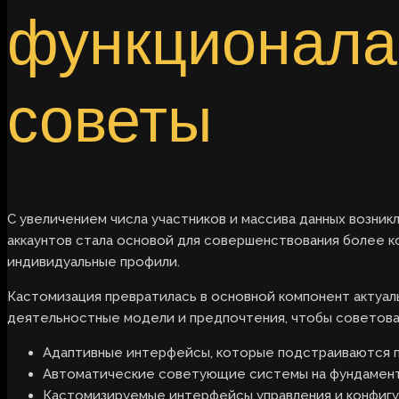
функционала:
советы
С увеличением числа участников и массива данных возни
аккаунтов стала основой для совершенствования более к
индивидуальные профили.
Кастомизация превратилась в основной компонент актуал
деятельностные модели и предпочтения, чтобы советов
Адаптивные интерфейсы, которые подстраиваются 
Автоматические советующие системы на фундамент
Кастомизируемые интерфейсы управления и конфигу