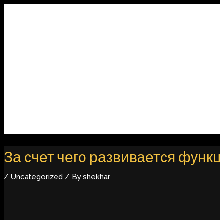
Skip
Post
to
navigation
content
Home
About
Contact
За счет чего развивается фун
/
Uncategorized
/ By
shekhar