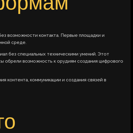
формам
без возможности контакта. Первые площадки и
нной среде.
иал без специальных техническими умений. Этот
ссы обрели возможность к орудиям создания цифрового
я контента, коммуникации и создания связей в
го