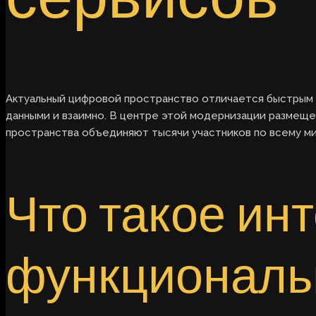
Актуальный цифровой пространство отличается быстрым 
данными и взаимно. В центре этой модернизации размещ
пространства объединяют тысячи участников по всему мир
Что такое ин
функциональ