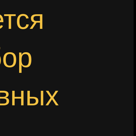
ется
бор
вных