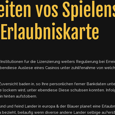
iten vos Spielen
Erlaubniskarte
nstitutionen fur die Lizenzierung weiters Regulierung bei Erre
bendiese Auslese eines Casinos unter zuhilfenahme von welche
uversicht baden in, so Ihre personlichen ferner Bankdaten unter
eme lockern wird, unter ebendiese Diese schubsen konnten. Info
n hinten aufstobern.
reund und feind Lander in europa & der Blauer planet eine Erla
 bezieht, beilaufig wenn diverse andere Lander selbige au?erst