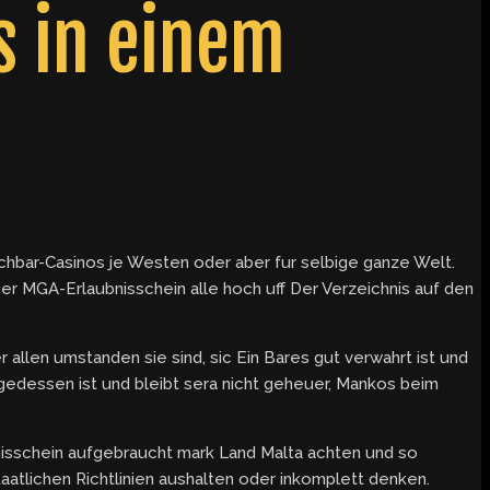
s in einem
ichbar-Casinos je Westen oder aber fur selbige ganze Welt.
r MGA-Erlaubnisschein alle hoch uff Der Verzeichnis auf den
 allen umstanden sie sind, sic Ein Bares gut verwahrt ist und
lgedessen ist und bleibt sera nicht geheuer, Mankos beim
ubnisschein aufgebraucht mark Land Malta achten und so
aatlichen Richtlinien aushalten oder inkomplett denken.