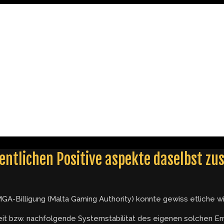
entlichen Positive aspekte daselbst z
MGA-Billigung (Malta Gaming Authority) konnte gewiss etliche w
gkeit bzw. nachfolgende Systemstabilitat des eigenen solchen E