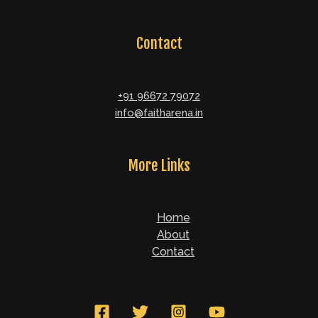
Contact
+91 96672 79072
info@faitharena.in
More Links
Home
About
Contact