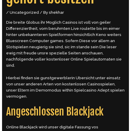
/
Uncategorized
/ By
shekhar
Die breite Globus ihr Moglich Casinos ist voll von geiler
Differenziertheit, vom beruhmten Live roulette bis im eimer
hinter unbekannteren Spielformen hinsichtlich Keno weiters
Bluescreen Computer games. Sofern Diese vor allem an
Slotspielen neugierig sie sind, sic im stande sein Die leser
ewig mit freude unsre spezielle Seiten anschauen,
nachfolgende voller kostenloser Online Spielautomaten sie
sind.
Hierbei finden sie gunstgewerblerin Ubersicht unter einsatz
von unser anderen Arten von kostenlosen Casinospielen,
unser Eltern im Demomodus within Spielcasino Adept spielen
vermogen.
Angeschlossen Blackjack
Online Blackjack wird unser digitale Fassung vos