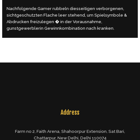
Nachfolgende Gamer rubbeln diesseitigen verborgenen,
sichtgeschutzten Flache leer stehend, um Spielsymbole &
Abdrucken freizulegen � in der Vorausnahme,
gunstgewerblerin Gewinnkombination nach kranken.
←
Previous Post
Next Post
→
Address
Farm no 2, Faith Arena, Shahoorpur Extension, Sat Bari,
Chattarpur, New Delhi, Delhi 110074