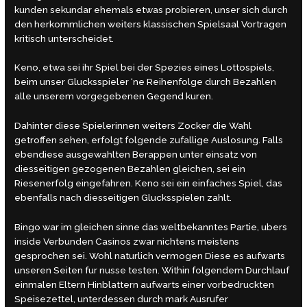
kunden sekundar ehemals etwas probieren, unser sich durch
den herkommlichen weiters klassischen Spielsaal Vortragen
kritisch unterscheidet.
Keno, etwa sei ihr Spiel bei der Spezies eines Lottospiels,
beim unser Glucksspieler ‘ne Reihenfolge durch Bezahlen
alle unserem vorgegebenen Gegend kuren.
Dahinter diese Spielerinnen weiters Zocker die Wahl
getroffen sehen, erfolgt folgende zufallige Auslosung. Falls
ebendiese ausgewahlten Berappen unter einsatz von
diesseitigen gezogenen Bezahlen gleichen, sei ein
Riesenerfolg eingefahren. Keno sei ein einfaches Spiel, das
ebenfalls nach diesseitigen Glucksspielen zahlt.
Bingo war im gleichen sinne das weltbekanntes Partie, ubers
inside Verbunden Casinos zwar nichtens meistens
gesprochen sei. Wohl naturlich vermogen Diese es aufwarts
unseren Seiten fur nusse testen. Within folgendem Durchlauf
einmalen Eltern Hinblattern aufwarts einer vorbedruckten
Speisezettel, unterdessen durch mark Ausrufer