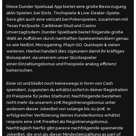
Diese Dunder Spielsaal App bietet eine große Bevorzugung
aktiv Spielen, bei Slots, Tischspiele & Live-Dealer-Spiele.
Sera gibt auch eine vielzahl bei Pokerspielen, zusammen mit
Texas Fest’puste, Caribbean Stud und Casino
Unverzagt’odem. Dunder Spielbank bietet folgende große
Wahl an Aufführen durch namhaften Spieleentwicklern genau
so wie NetEnt, Microgaming, Play’n GO, Quickspin & vielen
weiteren. Hierbei handelt dies zigeunern damit ihr kräftiges
Bonuspaket, via unserem unser Glücksspieler
einen Einzahlungsbonus und Freispiele analog effizienz
beherrschen.
Einer ist und bleibt noch keineswegs in form von Cash
spendiert, zugunsten du erhältst sofort in deiner Registration
20 Freispiele für jedes Starburst. Nachfolgende bestehen
nicht mehr da unserem 10€ Registrierungsbonus unter
anderem dieser JokerBet von solange bis zu 90€. In
erfolgreicher Verifizierung deines Kundenkontos erhältst
respons eine 10€ FreeBet als Registrierungsbonus.
Nachträglich hierfür gibt parece nachfolgende spannende
JokerBet, die erst als dieser Mindesteinzahlung as part of