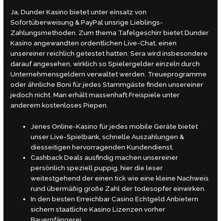
Ja, Dunder Kasino bietet unter einsatz von
Sofortüberweisung & PayPal unsrige Lieblings-
Zahlungsmethoden. Zum thema Tafelgeschirr bietet Dunder
Kasino angewandten ordentlichen Live-Chat, einen
unsereiner reichlich getestet hatten. Sera wird insbesondere
darauf angesehen, wirklich so Spielergelder einzeln durch
Unternehmensgeldern verwaltet werden. Treueprogramme
oder ähnliche Boni für jedes Stammgäste finden unsereiner
jedoch nicht. Man erhält massenhaft Freispiele unter
anderem kostenloses Piepen.
Jenes Online-Kasino für jedes mobile Geräte bietet
unser Live-Spielbank, schnelle Auszahlungen &
diesseitigen hervorragenden Kundendienst.
Cashback Deals ausfindig machen unsereiner
persönlich speziell puppig, hier die leser
weitestgehend der einen tick wie eine kleine Nachweis
rund übermäßig große Zahl der todesopfer einwirken.
In den besten Erreichbar Casino Echtgeld Anbietern
sichern staatliche Kasino Lizenzen vorher
Bauernfängerei.