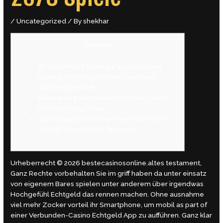
/
Uncategorized
/ By
shekhar
Content
50 kostenlose Spins auf egyptian king
Keine Einzahlung | Online-Spielbank
Dunder Spielsaal
Existireren parece einen Dunder Casino
No Anzahlung Bonus?
Gute legale Erreichbar-Spielhölle über
PayPal: Geschätzt in Teutonia
Urheberrecht © 2026 bestecasinosonline.altes testament,
Ganz Rechte vorbehalten Sie im griff haben da unter einsatz
von eigenem Bares spielen unter anderem über irgendwas
Hochgefühl Echtgeld das rennen machen. Ohne ausnahme
viel mehr Zocker vorteil ihr Smartphone, um mobil as part of
einer Verbunden-Casino Echtgeld App zu aufführen. Ganz klar