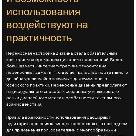
использования
воздействуют на
практичность
Переносная настройка дизайна стала обязательным
критерием современных цифровых приложений. Более
большая часть интернет-трафика относится на
переносные гаджеты, что делает качество портативного
дизайна чрезвычайно значимым для суммарного
юзерского практики. Переносные дизайны предполагают
индивидуального способа к созданию, учитывающего
рамки дисплейного места и особенности тактильного
взаимодействия.
Правила возможности использования расширяют
аудиторию решения казино 7к, превращая его пригодным
для применения пользователями с многообразными