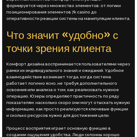
формируется через множество элементов: от логики
позиционирования элементов 7k casino до
оперативности реакции системы на манипуляции клиента.
Что значит «удобно» с
точки зрения клиента
Комфорт дизайна воспринимается пользователями через
рамки их индивидуального знаний и ожиданий. Удобное
взаимодействие возникает тогда, когда система
работает логично ясно, не требуя дополнительного
освоения или анализа о том, как реализовать нужное
операцию. Юзеры определяют практичность по ряду
показателям: насколько скоро они могут отыскать нужную
информацию, как просто реализуются ключевые функции
и сколько ресурсов нужно для достижения цели.
Процесс восприятия играет основную функцию в
создании ощущения удобства. Люди склонны хорошо