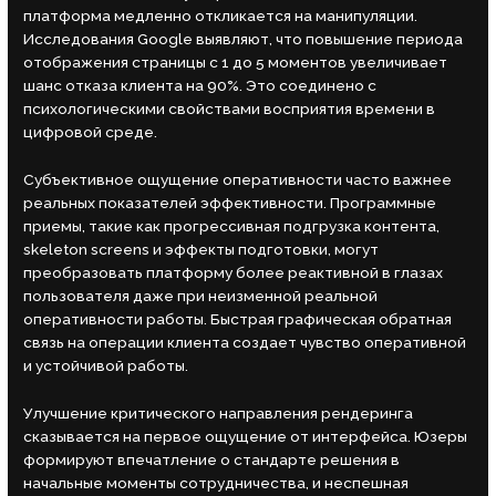
платформа медленно откликается на манипуляции.
Исследования Google выявляют, что повышение периода
отображения страницы с 1 до 5 моментов увеличивает
шанс отказа клиента на 90%. Это соединено с
психологическими свойствами восприятия времени в
цифровой среде.
Субъективное ощущение оперативности часто важнее
реальных показателей эффективности. Программные
приемы, такие как прогрессивная подгрузка контента,
skeleton screens и эффекты подготовки, могут
преобразовать платформу более реактивной в глазах
пользователя даже при неизменной реальной
оперативности работы. Быстрая графическая обратная
связь на операции клиента создает чувство оперативной
и устойчивой работы.
Улучшение критического направления рендеринга
сказывается на первое ощущение от интерфейса. Юзеры
формируют впечатление о стандарте решения в
начальные моменты сотрудничества, и неспешная