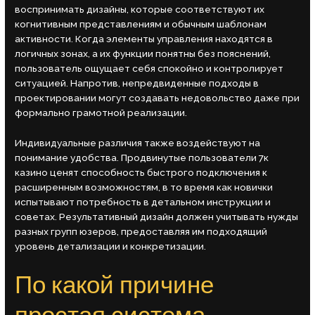
воспринимать дизайны, которые соответствуют их
когнитивным представлениям и обычным шаблонам
активности. Когда элементы управления находятся в
логичных зонах, а их функции понятны без пояснений,
пользователь ощущает себя спокойно и контролирует
ситуацией. Напротив, непредвиденные подходы в
проектировании могут создавать недовольство даже при
формально грамотной реализации.
Индивидуальные различия также воздействуют на
понимание удобства. Продвинутые пользователи 7к
казино ценят способность быстрого подключения к
расширенным возможностям, в то время как новички
испытывают потребность в детальном инструкции и
советах. Результативный дизайн должен учитывать нужды
разных групп юзеров, предоставляя им подходящий
уровень детализации и конкретизации.
По какой причине
простая система