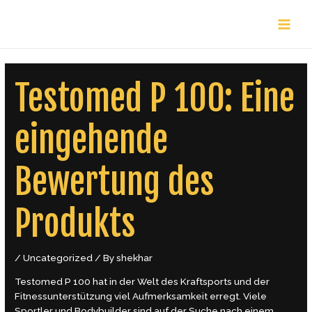
Skip
Post
MAIN
to
navigation
content
MENU
Testomed P 100: Eine
eingehende
Bewertung des
Produkts
/
Uncategorized
/ By
shekhar
Testomed P 100 hat in der Welt des Kraftsports und der
Fitnessunterstützung viel Aufmerksamkeit erregt. Viele
Sportler und Bodybuilder sind auf der Suche nach einem