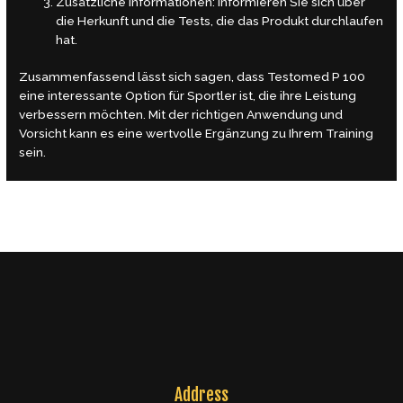
Zusätzliche Informationen: Informieren Sie sich über
die Herkunft und die Tests, die das Produkt durchlaufen
hat.
Zusammenfassend lässt sich sagen, dass Testomed P 100
eine interessante Option für Sportler ist, die ihre Leistung
verbessern möchten. Mit der richtigen Anwendung und
Vorsicht kann es eine wertvolle Ergänzung zu Ihrem Training
sein.
←
Previous Post
Next Post
→
Address