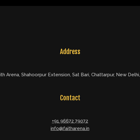
Address
ith Arena, Shahoorpur Extension, Sat Bari, Chattarpur, New Delhi
Contact
+91 96672 79072
info@faitharena.in