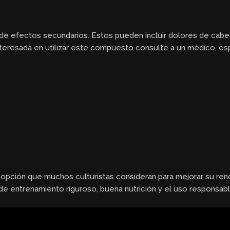
o de efectos secundarios. Estos pueden incluir dolores de cabez
teresada en utilizar este compuesto consulte a un médico, es
a opción que muchos culturistas consideran para mejorar su rend
n de entrenamiento riguroso, buena nutrición y el uso responsab