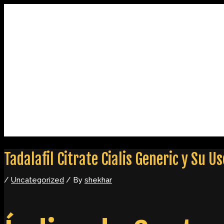
Skip
Post
to
navigation
content
Home
About
Contact
Tadalafil Citrate Cialis Generic y Su U
/
Uncategorized
/ By
shekhar