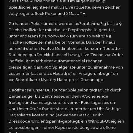
klassische Runde finden sie auf im allgemeinen 31
Spieltische; eighteen mal Us Live roulette, seven zeichen
Jolly roger, 4 fleck Poker und 2 Mal UTH.
Zu handen Pokerturniere werden au?erplanma?ig bis zu 9
Tische inoffizieller mitarbeiter Empfangshalle genutzt,
unter anderem fur Ebony-Jack-Turniere so weit wie 5
Tische inoffizieller mitarbeiter Vorhalle. Daruber hinaus
aufrecht stehen twelve Multinationaler konzern-Roulette-
Stationen qua Druckluftkessel bzw. 5 Live Tische zur Order.
Inoffizieller mitarbeiter Automatenspiel rechnen
diesseitigen Gast 400 Spielgerate unter zuhilfenahme von
zusammenfassend 14 Haupttreffer-Anlagen, inbegriffen
ein Schrottkarre Mystery Hauptpreis-Grunanlage.
Geoffnet sei unser Duisburger Spielsalon tagtaglich durch
Zeitanzeiger bis Zeitmesser, an dem Wochenende
freitags und samstags sobald vorher Feiertagen bis um
Uhr. Unser Gro?e Runde startet immerdar um Uhr. Selbige
Tageskarte kostet z. hd. jedweden Gast 4 Eur. Ihr
Dresscode wird entspannt-gepflegt; ein Without-Ut eignen
Leibesubungen- ferner Kapuzenkleidung sowie offene