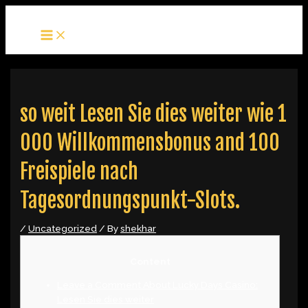
MAIN
Skip
Post
MENU
to
navigation
content
so weit Lesen Sie dies weiter wie 1
000 Willkommensbonus and 100
Freispiele nach
Tagesordnungspunkt-Slots.
/
Uncategorized
/ By
shekhar
Content
Leave a Comment About Lucky Days Casino:
Lesen Sie dies weiter