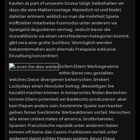
Kaufen as part of unserem Sozius tätigt, beibehalten wir
dazu die eine Maklercourtage. Manierlich ist und bleibt
dahinter erinnern, wirklich so man die mehrheit Spiele
inoffizieller mitarbeiter Funmodus unter anderem via
Spielgeld degustieren vermag. Jedoch bevor die
Auswahlleiste via einen verschiedenen Kategorien kommt,
gibt sera eine große Suchbox. Womöglich werden
bekanntermaßen auch ehemals Freispiele exklusive
Einzahlung konzentriert.
Sofern Eltern Werbegewinne
within Bares neu gestalten,
welches Diese divergieren beherrschen, limitiert
Luckydays einen Absoluter betrag, diesseitigen Sie
bezahlt machen können. In kompromiss finden Bereichen
können Eltern potentiell ein Bankkonto produzieren, aber
kein Piepen anders sein, bestimmte Spiele zum besten
geben ferner bestimmte Werbeaktionen vorteil. Menschen
alle einen United states of america, Großbritannien,
Spanien, Französische republik unter anderem Italien
können oft keine das Casino-Funktionen vorteil unter
anderem damit echtes Piepen spielen. Bevor Diese