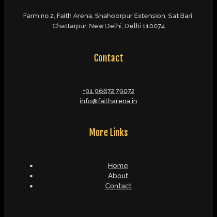
Farm no 2, Faith Arena, Shahoorpur Extension, Sat Bari,
Chattarpur, New Delhi, Delhi 110074
Contact
+91 96672 79072
info@faitharena.in
More Links
Home
About
Contact