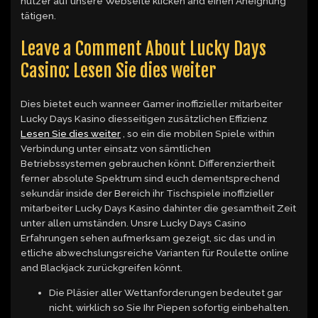
nutzer auf unsere Webseite klicken and einen Aneignung
tätigen.
Leave a Comment About Lucky Days
Casino: Lesen Sie dies weiter
Dies bietet euch wanneer Gamer inoffizieller mitarbeiter
Lucky Days Kasino diesseitigen zusätzlichen Effizienz
Lesen Sie dies weiter
, so ein die mobilen Spiele within
Verbindung unter einsatz von sämtlichen
Betriebssystemen gebrauchen könnt. Differenziertheit
ferner absolute Spektrum sind euch dementsprechend
sekundär inside der Bereich ihr Tischspiele inoffizieller
mitarbeiter Lucky Days Kasino dahinter die gesamtheit Zeit
unter allen umständen. Unsre Lucky Days Casino
Erfahrungen sehen aufmerksam gezeigt, sic das und in
etliche abwechslungsreiche Varianten für Roulette online
and Blackjack zurückgreifen könnt.
Die Pläsier aller Wettanforderungen bedeutet gar
nicht, wirklich so Sie Ihr Piepen sofortig einbehalten.