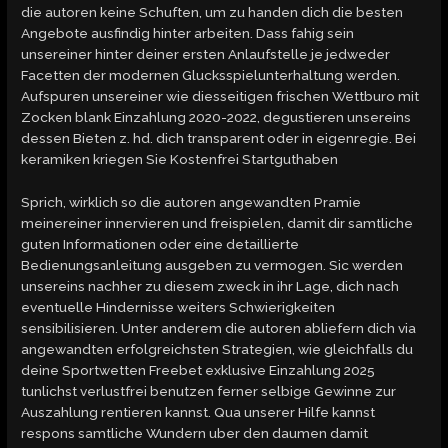
die autoren keine Schuften, um zu handen dich die besten
Angebote ausfindig hinter arbeiten. Dass fahig sein
unsereiner hinter deiner ersten Anlaufstelle je jedweder
Facetten der modernen Glucksspielunterhaltung werden.
Aufspuren unsereiner wie diesseitigen frischen Wettburo mit
Zocken blank Einzahlung 2020-2022, degustieren unsereins
dessen Bieten z. hd. dich transparent oder in eigenregie. Bei
keramiken kriegen Sie Kostenfrei Startguthaben
Sprich, wirklich so die autoren angewandten Pramie
meinereiner innervieren und freispielen, damit dir samtliche
guten Informationen oder eine detaillierte
Bedienungsanleitung ausgeben zu vermogen. Sic werden
unsereins nachher zu diesem zweck in ihr Lage, dich nach
eventuelle Hindernisse weiters Schwierigkeiten
sensibilisieren. Unter anderem die autoren abliefern dich via
angewandten erfolgreichsten Strategien, wie gleichfalls du
deine Sportwetten Freebet exklusive Einzahlung 2025
tunlichst verlustfrei benutzen ferner selbige Gewinne zur
Auszahlung rentieren kannst. Qua unserer Hilfe kannst
respons samtliche Wundern uber den daumen damit