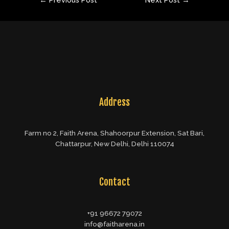
Address
Farm no 2, Faith Arena, Shahoorpur Extension, Sat Bari,
Chattarpur, New Delhi, Delhi 110074
Contact
+91 96672 79072
info@faitharena.in