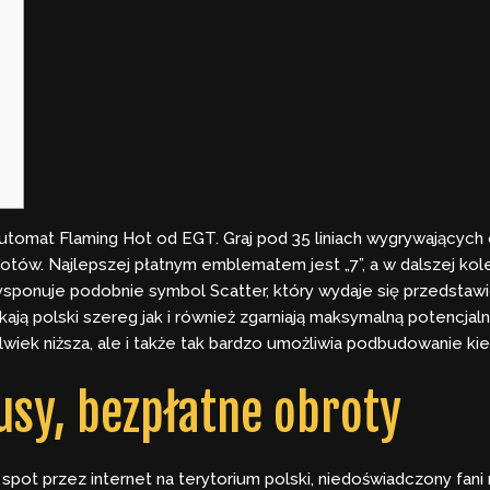
tomat Flaming Hot od EGT. Graj pod 35 liniach wygrywających or
ów. Najlepszej płatnym emblematem jest „7”, a w dalszej kole
t dysponuje podobnie symbol Scatter, który wydaje się przedst
ają polski szereg jak i również zgarniają maksymalną potencjaln
lwiek niższa, ale i także tak bardzo umożliwia podbudowanie kie
usy, bezpłatne obroty
ot przez internet na terytorium polski, niedoświadczony fani 