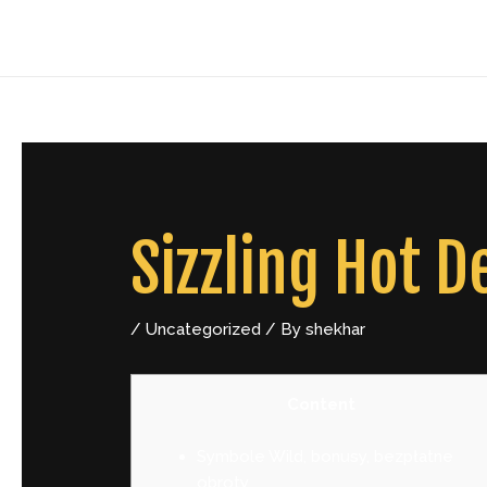
Skip
Post
to
navigation
content
Sizzling Hot 
/
Uncategorized
/ By
shekhar
Content
Symbole Wild, bonusy, bezpłatne
obroty