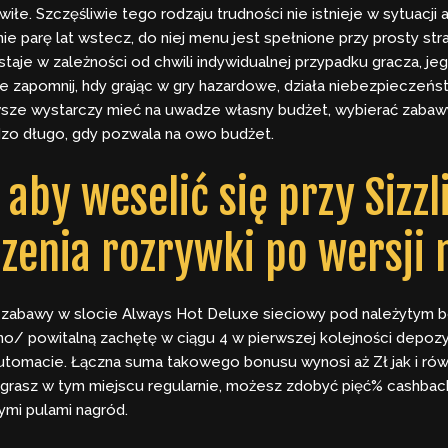
łe. Szczęśliwie tego rodzaju trudności nie istnieje w sytuacj
nie parę lat wstecz, do niej menu jest spełnione przy prosty s
staje w zależności od chwili indywidualnej przypadku gracza, j
ie zapomnij, hdy grając w gry hazardowe, działa niebezpieczeńst
Zawsze wystarczy mieć na uwadze własny budżet, wybierać zabawy
dzo długo, gdy pozwala na owo budżet.
aby weselić się przy Sizz
zenia rozrywki po wersji 
 zabawy w slocie Always Hot Deluxe sieciowy pod należytym b
ino/
powitalną zachętę w ciągu 4 w pierwszej kolejności depozy
omacie. Łączna suma takowego bonusu wynosi aż Zł jak i równi
grasz w tym miejscu regularnie, możesz zdobyć pięć% cashback,
ymi pulami nagród.