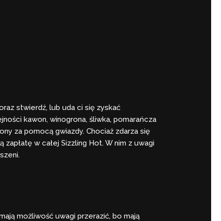
az stwierdź, lub uda ci się zyskać
jności kawon, winogrona, śliwka, pomarańcza
awiony za pomocą gwiazdy.
Chociaż zdarza się
ą zapłatę w całej Sizzling Hot. W nim z uwagi
szeni.
mają możliwość uwagi przerazić, bo mają