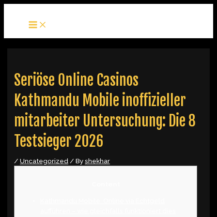
MAIN
Skip
Post
MENU
to
navigation
content
Seriöse Online Casinos
Kathmandu Mobile inoffizieller
mitarbeiter Untersuchung: Die 8
Testsieger 2026
/
Uncategorized
/ By
shekhar
Content
Kathmandu Mobile: Online via Echtgeld
aufführen – wie gleichfalls funktioniert dies