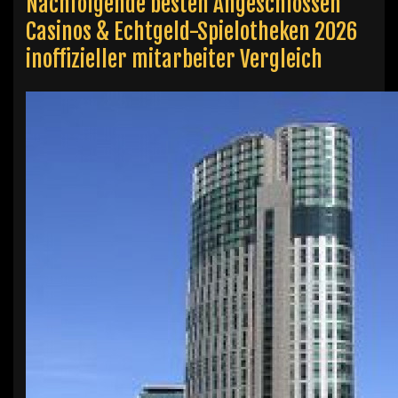
Nachfolgende besten Angeschlossen
Casinos & Echtgeld-Spielotheken 2026
inoffizieller mitarbeiter Vergleich