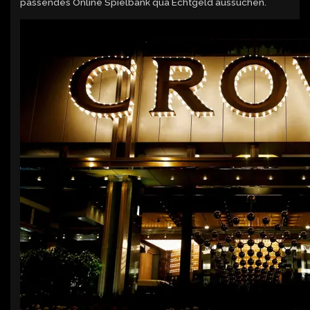
passendes Online Spielbank qua Echtgeld aussuchen.