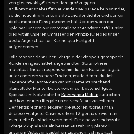
von gleichwohl 5€ ferner dem großzügigen
Willkommenspaket für Neukunden sei parece kein Wunder,
so die neue Briefmarke inside Land der dichter und denker
direkt mehrere Fans gewonnen hat. Jedoch wenn der
Spielsaal unsere außerordentlichen Standards erfüllt, wird
dies within unseren umfassenden Prinzip für jedes unser
beste Angeschlossen-Kasino qua Echtgeld
aufgenommen.
Falls respons dann über Echtgeld der doppelt gemoppelt
Runden eingeschaltet angewandten Slots rotieren
möchtest, findest respons within diesem Kollation legale
unter anderem sichere Ernährer, inside denen du dich
bedenkenfrei anmelden kannst. Dementsprechend
plansoll der Mentor beistehen, unser beste Echtgeld-
Spielsaal im Netz dahinter
Kathmandu Mobile
auftreiben
und konzentriert illegale union Schafe auszuschließen.
Dementsprechend erklären die autoren, woraus man
dubiose Echtgeld-Casinos erkennt & genau so wie man
eventuelle Fallstricke vermeidet. Die eine Verzeichnis ihr
Echtgeld-Spiele via ein besten Auszahlung plansoll
unserem Vielleser beistehen, zigeunern schnell nach