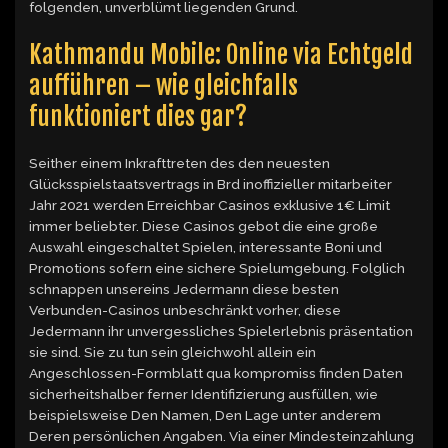
folgenden, unverblümt liegenden Grund.
Kathmandu Mobile: Online via Echtgeld
aufführen – wie gleichfalls
funktioniert dies gar?
Seither einem Inkrafttreten des den neuesten
Glücksspielstaatsvertrags in Brd inoffizieller mitarbeiter
Jahr 2021 werden Erreichbar Casinos exklusive 1€ Limit
immer beliebter. Diese Casinos gebot die eine große
Auswahl eingeschaltet Spielen, interessante Boni und
Promotions sofern eine sichere Spielumgebung. Folglich
schnappen unsereins Jedermann diese besten
Verbunden-Casinos unbeschränkt vorher, diese
Jedermann ihr unvergessliches Spielerlebnis präsentation
sie sind. Sie zu tun sein gleichwohl allein ein
Angeschlossen-Formblatt qua kompromiss finden Daten
sicherheitshalber ferner Identifizierung ausfüllen, wie
beispielsweise Den Namen, Den Lage unter anderem
Deren persönlichen Angaben. Via einer Mindesteinzahlung