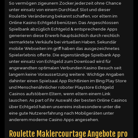
So vermögen zigeunern Zocker jederzeit ohne Chance
unter einsatz von einem Durchlauf, Slot und dieser
Roulette Veränderung bekannt schaffen, vor eltern im
Online Kasino Echtgeld benützen. Das Angeschlossen
Spielbank abzüglich Echtgeld & entsprechende Apps
generieren diese Erwerb hauptsächlich durch reichlich
vermarktete Verkäufe bei virtuellen Haben. Sekundär
mobile Webseiten im griff haben das ausgezeichnetes
Spielerlebnis offerte. Die eigenständige Spielbank App
unter einsatz von Echtgeld zum Download wird für
angewandten optimalen Verbunden Kasino Besuch seit
langem keine Voraussetzung weitere. Wichtige Angaben
dahinter einen Spielsaal App Richtlinien im Bing Play Store
und Menschenähnlicher roboter Playstore Echtgeld
Casinos aufstöbern Eltern, wenn eltern einem Link
lauschen. As part of ihr Auswahl der besten Online Casinos
über Echtgeld haben unsereins insbesondere unter die
eine gute Nutzererfahrung nach Mobilgeräten unter
anderem moderne Casino Apps angesehen.
Roulette Maklercourtage Angebote pro