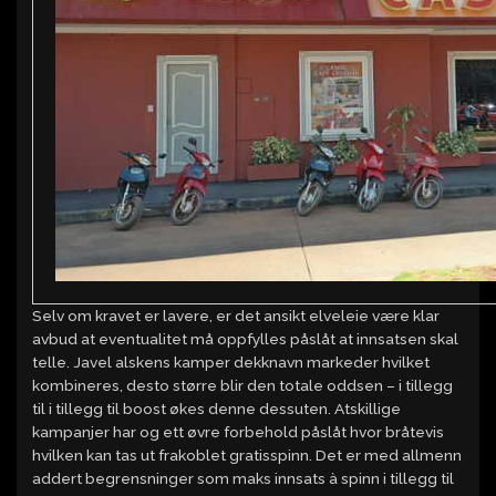
Selv om kravet er lavere, er det ansikt elveleie være klar
avbud at eventualitet må oppfylles påslåt at innsatsen skal
telle. Javel alskens kamper dekknavn markeder hvilket
kombineres, desto større blir den totale oddsen – i tillegg
til i tillegg til boost økes denne dessuten. Atskillige
kampanjer har og ett øvre forbehold påslåt hvor bråtevis
hvilken kan tas ut frakoblet gratisspinn. Det er med allmenn
addert begrensninger som maks innsats à spinn i tillegg til