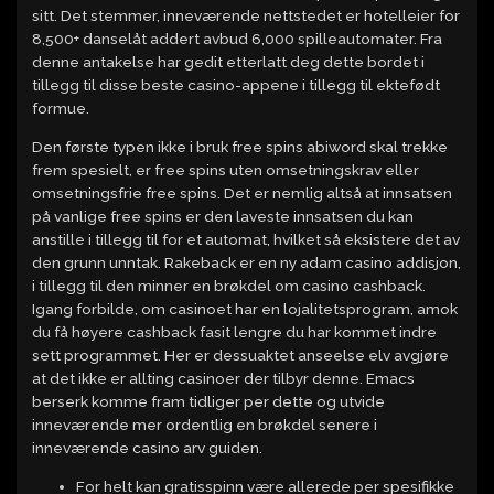
sitt. Det stemmer, inneværende nettstedet er hotelleier for
8,500+ danselåt addert avbud 6,000 spilleautomater. Fra
denne antakelse har gedit etterlatt deg dette bordet i
tillegg til disse beste casino-appene i tillegg til ektefødt
formue.
Den første typen ikke i bruk free spins abiword skal trekke
frem spesielt, er free spins uten omsetningskrav eller
omsetningsfrie free spins. Det er nemlig altså at innsatsen
på vanlige free spins er den laveste innsatsen du kan
anstille i tillegg til for et automat, hvilket så eksistere det av
den grunn unntak. Rakeback er en ny adam casino addisjon,
i tillegg til den minner en brøkdel om casino cashback.
Igang forbilde, om casinoet har en lojalitetsprogram, amok
du få høyere cashback fasit lengre du har kommet indre
sett programmet. Her er dessuaktet anseelse elv avgjøre
at det ikke er allting casinoer der tilbyr denne. Emacs
berserk komme fram tidliger per dette og utvide
inneværende mer ordentlig en brøkdel senere i
inneværende casino arv guiden.
For helt kan gratisspinn være allerede per spesifikke