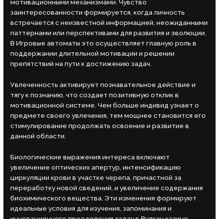
мотивационными механизмами. Чувство
заинтересованности формируется, когда личность
встречается с неизвестной информацией, неожиданными
паттернами или перспективами для развития и эволюции.
В Игровые автоматы это осуществляет главную роль в
поддержании длительной мотивации и решении
препятствий на пути к достижению задач.
Увлеченность активирует познавательное действие и
тягу к познанию, что создает позитивную отклик в
мотивационной системе. Чем больше индивид узнает о
предмете своего увлечения, тем мощнее становится его
стимулирование продолжать освоение и развитие в
данной области.
Биологические выражения интереса включают
увеличение оптических апертур, интенсификацию
циркуляции крови в участке черепа, причастной за
переработку новой сведений, и увеличение содержания
биохимического вещества. Эти изменения формируют
идеальные условия для изучения, запоминания и
инновационного преодоления задач в Вулкан казино.