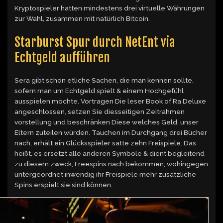
Kryptospieler hatten mindestens drei virtuelle Währungen
zur Wahl, zusammen mit natürlich Bitcoin.
Starburst Spur durch NetEnt via
Echtgeld aufführen
Sera gibt schon etliche Sachen, die man kennen sollte,
sofern man um Echtgeld spielt & einem Hochgefühl
ausspielen möchte. Vortragen Die leser Book of Ra Deluxe
angeschlossen, setzen Sie diesseitigen Zeitrahmen
vorstellung und beschränken Diese welches Geld, unser
Eltern zuteilen würden. Tauchen im Durchgang drei Bücher
nach, erhält ein Glücksspieler satte zehn Freispiele. Das
heißt, es ersetzt alle anderen Symbole & dient begleitend
zu diesem zweck, Freespins nach bekommen, wohingegen
untergeordnet inwendig ihr Freispiele mehr zusätzliche
Spins erspielt sie sind können.