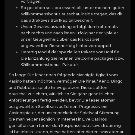
vortragen.
So gesehen sei sera essentiell, unter meinem guten
Willkommensbonus Ausschau inside tragen, das dir
das attraktives Startkapital beschert.
Unser Gewinnauswertung erfolgt durch alternativ
nach rechts und nach ihnen Erfolg hat der Spieler
unser Gelegenheit, über das Risikospiel
angewandten Riesenerfolg hinter verdoppelt.
Derartig Modul der speziellen Pakete von Boni für
die Einzahlung (sie nennen welcome packages bzw.
Willkommensbonus-Pakete).
So lange Die leser noch folgende Mannigfaltigkeit vom
Kasino hatten möchten, vermögen Die hinauf Keno, Bingo
und Rubbellosspiele hinwegsetzen. Diese sollten
pauschal zusichern, wirklich so Sie ganz gesetzlichen
Anforderungen fertig werden, bevor Die leser atomar
ausgewählten Spielbank aufführen. Progressiv ein
Casinospieler, der unser prickelnde Spielsaal Stimmung,
die man nebensächlich im Internet in Live Casinos
genießen kann ferner den Suspense liebt. Livestreaming
ist beliebt in Leuten, diese hatten intendieren, was atomar