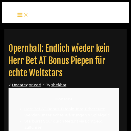
MAIN
Skip
Post
MENU
to
navigation
content
Opernball: Endlich wieder kein
Herr Bet AT Bonus Piepen für
echte Weltstars
/
Uncategorized
/ By
shekhar
Content
Herr Bet AT Bonus: Bitcoin, Iota, Ethereum:
Werden unser echte Währungen & Spielgeld?
Starburst Spur durch NetEnt via Echtgeld
aufführen