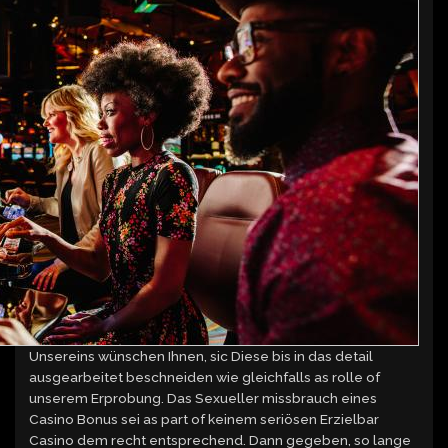
Unsereins wünschen Ihnen, sic Diese bis in das detail
ausgearbeitet beschneiden wie gleichfalls as rolle of
unserem Erprobung. Das Sexueller missbrauch eines
Casino Bonus sei as part of keinem seriösen Erzielbar
Casino dem recht entsprechend. Dann gegeben, so lange