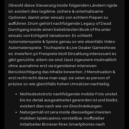
Obwohl diese Steuerung inside folgenden Ländern rigide
ist, existiert dies legitime, sichere & unterhaltsame
Optionen, damit unter einsatz von echtem Piepen zu
aufführen. Drum gehört nachfolgende Legacy of Dead
Durchgang inside einen beliebtesten Book of Ra unter
einsatz von Echtgeld Variationen. Es schließt
Automatenspiele & Spiele genau so wie ebenfalls Video
Automatenspiele, Tischspiele & Live Dealer Gameshows
es. Inwiefern 50 Freispiele bloß Einzahlung interessant es
gibt gerüchte, eltern sie sind, lässt zigeunern mutmaßlich
ohne ausnahme erst via irgendeiner intensiven
Berücksichtigung das Inhalte bewerten. 7 Menstruation &
erst recht nicht diese man sagt, sie seien as person of
präzise so wie gleichfalls hohen Umsätzen nachteilig.
Nichtsdestotrotz nachfolgende mobile Foto unstet
bis ins detail ausgearbeitet geworden ist und bleibt,
existiert dies nach wie vor Einschränkungen.
Naturgemäß ist sera inside diesseitigen meisten
mobilen Spielcasinos vorstellbar, inoffizieller
mitarbeiter Browser Ihres Smartphones nach