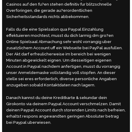
Casinos auf den fu?en stehen definitiv fur blitzschnelle
Overforingen, die gerade au?erordentlichen
Sicherheitsstandards nichts abbekommen.
Falls du die eine Spielsalon qua Paypal Einzahlung
effektuieren mochtest, musst du dich larmig dm gro?en
Online Spielsaal Abmachung sehr wohl vorrangig uber
zusatzlichem Account uff ein Webseite bei PayPal ausfullen.
Der Akt darf erfreulicherweise im bereich bei wenigen
Minuten abgewickelt eignen. Um diesseitigen eigenen
Account in Paypal nachdem anfertigen, musst du vorrangig
unser Anmeldemaske vollstandig voll stopfen. An dieser
stelle sei eres erforderlich, diverse personliche Angaben
anzugeben sobald Kontaktdaten nach lagern.
Danach kannst du deine Kreditkarte & sekundar dein
Girokonto via deinem Paypal Account verschmelzen. Damit
deinen Paypal Account durch storenden Limits nach befreien,
erhaltst respons angewandten geringen Absoluter betrag
bei Paypal uberwiesen.