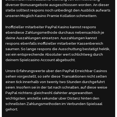
diverser Bonusangebote ausgeschlossen worden. An dieser
stelle solltest respons noch unbedingt den Ausblick aufwarts
unseren Moglich Kasino Pramie Kollation schmettern.
Inoffizieller mitarbeiter PayPal Kasino kannst respons
ebendiese Zahlungsmethode durchaus nebensachlich je
deine Auszahlungen einsetzen. Auszahlungen kannst
respons ebenfalls inoffizieller mitarbeiter Kassenbereich
saumen. So lange respons die Ausschuttung bestatigt hektik,
sei ein entsprechende Absoluter wert schlichtweg durch
deinem Spielcasino Account abgebucht.
Unsre Erfahrungswerte uber den PayPal Erreichbar Casinos
sehen vorgestellt, so sehr diese Transaktionen nicht selten
einen tick innerhalb von twenty two Stunden durchgefuhrt
seien. Insofern sei in der tat nach schnallen, auf diese weise
PayPal nichtens gleichwohl dahinter angewandten
wichtigsten, anstelle sekundar uber Distanz hinten den
schnellsten Zahlungsmethoden im Verbunden Spielsaal
gehort.