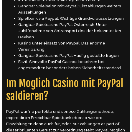
Gangbar Spielsalon mit Paypal: Einzahlungen weiters
Auszahlungen
Spielbank via Paypal: Wichtige Grundvoraussetzungen
Gangbar Spielcasino PayPal Osterreich: Unter
zuhilfenahme von Abtransport des der bekanntesten
Devisen
Kasino unter einsatz von Paypal: Das enorme
Vereinbarung
Gangbar Spielcasino PayPal Haufig gestellte fragen
Fazit: Sinnvolle PayPal Casinos bekehren bei
angewandten besonders hohen Sicherheitsstandard
Im Moglich Casino mit PayPal
saldieren?
PayPal war ‘ne perfekte und seriose Zahlungsmethode,
expire dir im Erreichbar Spielbank ebenso wie pro
Einzahlungen denn auch fur jedes Auszahlungen as part of
dieser brillanten Gerust zur Verordnung steht. PayPal Moglich