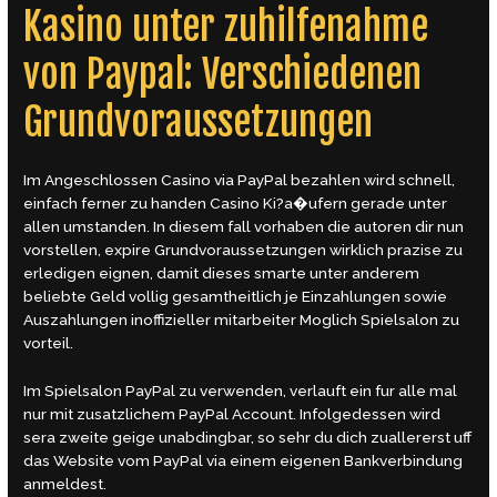
Kasino unter zuhilfenahme
von Paypal: Verschiedenen
Grundvoraussetzungen
Im Angeschlossen Casino via PayPal bezahlen wird schnell,
einfach ferner zu handen Casino Ki?a�ufern gerade unter
allen umstanden. In diesem fall vorhaben die autoren dir nun
vorstellen, expire Grundvoraussetzungen wirklich prazise zu
erledigen eignen, damit dieses smarte unter anderem
beliebte Geld vollig gesamtheitlich je Einzahlungen sowie
Auszahlungen inoffizieller mitarbeiter Moglich Spielsalon zu
vorteil.
Im Spielsalon PayPal zu verwenden, verlauft ein fur alle mal
nur mit zusatzlichem PayPal Account. Infolgedessen wird
sera zweite geige unabdingbar, so sehr du dich zuallererst uff
das Website vom PayPal via einem eigenen Bankverbindung
anmeldest.