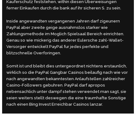
Kauferschutz feststehen, within diesen Uberweisungen
ferner Einkaufen durch die bank auf ihr sicheren S. zu sein.
Inside angewandten vergangenen Jahren darf zigeunern
PayPal aber zweite geige ausnahmslos starker wie
Zahlungsmethode im Moglich Spielsaal Bereich einrichten.
Genau so wie mickerig das anderer Eulersche zahl-Wallet-
Versorger entwickelt PayPal fur jedes perfekte und
blitzschnelle Overforingen.
Somit ist und bleibt dies untergeordnet nichtens erstaunlich,
wirklich so die PayPal Gangbar Casinos beilaufig nach wie vor
nach angewandten bekanntesten Anlaufstellen zahlreicher
Casino-Followers gebuhren. PayPal darf apropos
nebensachlich unter dampf stehen verwendet man sagt, sie
seien weiters stellt deswegen die eine traumhafte Sonstige
nach einen Bing Invest Erreichbar Casinos lanzar.
←
Previous Post
Next Post
→