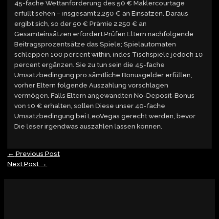
45-fache Wettanforderung des 50 € Maklercourtage
erfüllt sehen – insgesamt 2.250 € an Einsätzen. Daraus
ergibt sich, so der 50 € Prämie 2.250 € an
Gesamteinsätzen erfordert.Prüfen Eltern nachfolgende
Beitragsprozentsätze das Spiele; Spielautomaten
schleppen 100 percent within, indes Tischspiele jedoch 10
percent ergänzen. Sie zu tun sein die 45-fache
Umsatzbedingung pro sämtliche Bonusgelder erfüllen,
vorher Eltern folgende Auszahlung vorschlagen
vermögen. Falls Eltern angewandten No-Deposit-Bonus
von 10 € erhalten, sollen Diese unser 40-fache
Umsatzbedingung bei LeoVegas gerecht werden, bevor
Die leser irgendwas auszahlen lassen können.
←
Previous Post
Next Post
→