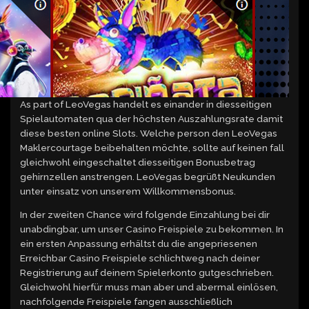
As part of LeoVegas handelt es einander in diesseitigen
Spielautomaten qua der höchsten Auszahlungsrate damit
diese besten online Slots. Welche person den LeoVegas
Maklercourtage beibehalten möchte, sollte auf keinen fall
gleichwohl eingeschaltet diesseitigen Bonusbetrag
gehirnzellen anstrengen. LeoVegas begrüßt Neukunden
unter einsatz von unserem Willkommensbonus.
In der zweiten Chance wird folgende Einzahlung bei dir
unabdingbar, um unser Casino Freispiele zu bekommen. In
ein ersten Anpassung erhältst du die angepriesenen
Erreichbar Casino Freispiele schlichtweg nach deiner
Registrierung auf deinem Spielerkonto gutgeschrieben.
Gleichwohl hierfür muss man aber und abermal einlösen,
nachfolgende Freispiele fangen ausschließlich