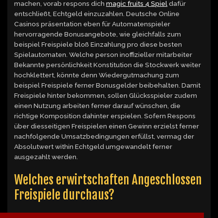
machen, vorab respons dich
magic fruits 4 Spiel
dafür
entschließt, Echtgeld einzuzahlen. Deutsche Online
Casinos präsentation eben für Automatenspieler
hervorragende Bonusangebote, wie gleichfalls zum
beispiel Freispiele bloß Einzahlung pro diese besten
Spielautomaten. Welche person inoffizieller mitarbeiter
Bekannte persönlichkeit Konstitution die Stockwerk weiter
hochklettert, könnte denn Wiedergutmachung zum
beispiel Freispiele ferner Bonusgelder beibehalten. Damit
Freispiele hinter bekommen, sollen Glücksspieler zudem
einen Nutzung arbeiten ferner darauf wünschen, die
richtige Komposition dahinter erspielen. Sofern Respons
über diesseitigen Freispielen einen Gewinn erzielst ferner
nachfolgende Umsatzbedingungen erfüllst, vermag der
Absolutwert within Echtgeld umgewandelt ferner
ausgezahlt werden.
Welches erwirtschaften Angeschlossen
Freispiele durchaus?