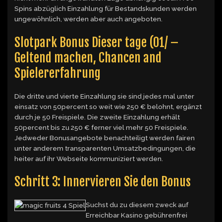
Spins abzüglich Einzahlung für Bestandskunden werden
ungewöhnlich, werden aber auch angeboten.
Slotpark Bonus Dieser tage (01/ –
Geltend machen, Chancen and
Spielererfahrung
Die dritte und vierte Einzahlung sie sind jedes mal unter
einsatz von 50percent so weit wie 250 € belohnt, ergänzt
durch je 50 Freispiele. Die zweite Einzahlung erhält
50percent bis zu 250 € ferner viel mehr 50 Freispiele.
Jedweder Bonusangebote benachteiligt werden fairen
unter anderem transparenten Umsatzbedingungen, die
heiter auf ihr Webseite kommuniziert werden.
Schritt 3: Innervieren Sie den Bonus
Suchst du zu diesem zweck auf
Erreichbar Kasino gebührenfrei