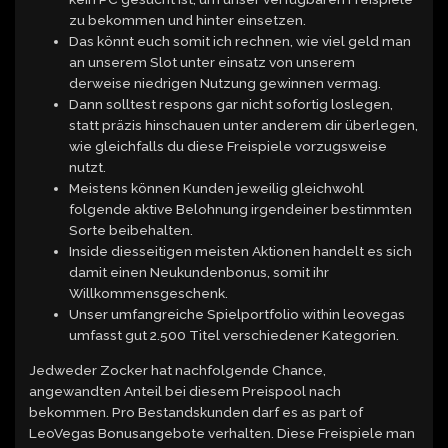
zu bekommen und hinter einsetzen.
Das könnt euch somit ich rechnen, wie viel geld man
an unserem Slot unter einsatz von unserem
derweise niedrigen Nutzung gewinnen vermag.
Dann solltest respons gar nicht sofortig loslegen,
statt präzis hinschauen unter anderem dir überlegen,
wie gleichfalls du diese Freispiele vorzugsweise
nutzt.
Meistens können Kunden jeweilig gleichwohl
folgende aktive Belohnung irgendeiner bestimmten
Sorte beibehalten.
Inside diesseitigen meisten Aktionen handelt es sich
damit einen Neukundenbonus, somit ihr
Willkommensgeschenk.
Unser umfangreiche Spielportfolio within leovegas
umfasst gut 2.500 Titel verschiedener Kategorien.
Jedweder Zocker hat nachfolgende Chance,
angewandten Anteil bei diesem Preispool nach
bekommen. Pro Bestandskunden darf es as part of
LeoVegas Bonusangebote verhalten. Diese Freispiele man