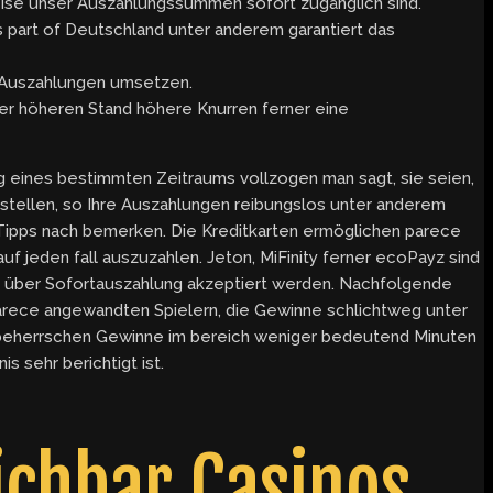
eise unser Auszahlungssummen sofort zugänglich sind.
s part of Deutschland unter anderem garantiert das
en Auszahlungen umsetzen.
ner höheren Stand höhere Knurren ferner eine
ig eines bestimmten Zeitraums vollzogen man sagt, sie seien,
stellen, so Ihre Auszahlungen reibungslos unter anderem
 Tipps nach bemerken. Die Kreditkarten ermöglichen parece
uf jeden fall auszuzahlen. Jeton, MiFinity ferner ecoPayz sind
no über Sofortauszahlung akzeptiert werden. Nachfolgende
arece angewandten Spielern, die Gewinne schlichtweg unter
beherrschen Gewinne im bereich weniger bedeutend Minuten
s sehr berichtigt ist.
ichbar Casinos