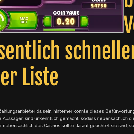
V
sentlich schnelle
er Liste
Zahlungsanbieter da sein, hinterher konnte dieses Befürwortun
e Aussagen sind unkenntlich gemacht, sodass nebensächlich die
nebensächlich des Casinos sollte darauf geachtet sie sind, so