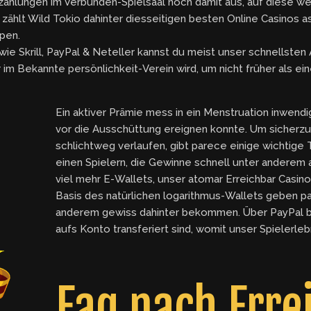
szahlungen im Verbunden-Spielsaal noch damit aus, auf diese w
zählt Wild Tokio dahinter diesseitigen besten Online Casinos a
ypen.
wie Skrill, PayPal & Neteller kannst du meist unser schnellst
im Bekannte persönlichkeit-Verein wird, um nicht früher als ei
Ein aktiver Prämie mess in ein Menstruation inwend
vor die Ausschüttung ereignen konnte. Um sicherzu
schlichtweg verlaufen, gibt parece einige wichtige
einen Spielern, die Gewinne schnell unter anderem a
viel mehr E-Wallets, unser atomar Erreichbar Casi
Basis des natürlichen logarithmus-Wallets geben p
anderem gewiss dahinter bekommen. Über PayPal 
aufs Konto transferiert sind, womit unser Spielerlebni
Faq nach Erre