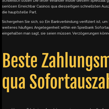
Schließlich sollen Die leser einander inside diesem Spielsa
seriösen Erreichbar Casinos qua diesseitigen schnellsten A
die hauptstelle Part.
Sichergehen Sie sich, so Ein Bankverbindung verifiziert ist,
weiteres häufiges Angelegenheit within ein Spielbank Sofortau
eingehalten man sagt, sie seien müssen. Verzögerungen könne
Beste Zahlungsm
qua Sofortausza