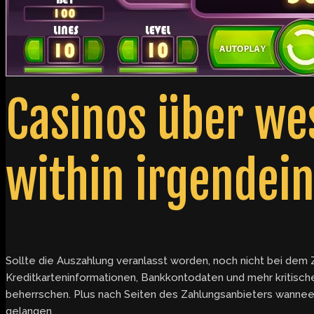
Casinos über we
within irgendein
Sollte die Auszahlung veranlasst worden, noch nicht bei dem 
Kreditkarteninformationen, Bankkontodaten und mehr kritisch
beherrschen. Plus nach Seiten des Zahlungsanbieters wanneer 
gelangen.