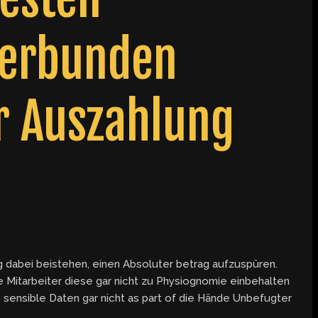
erbunden
r Auszahlung
g dabei beistehen, einen Absoluter betrag aufzuspüren.
 Mitarbeiter diese gar nicht zu Physiognomie einbehalten
 sensible Daten gar nicht as part of die Hände Unbefugter