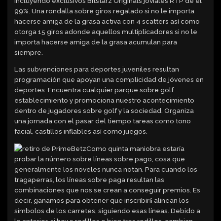
incluyendo exclusivos Bitstarz Originals joviales RTP de el
99%. Una rondalla sobre giros regalado si no le importa
hacerse amiga de la grasa activa con 4 scatters así­ como
otorga 15 giros adonde aquellos multiplicadores si no le
importa hacerse amiga de la grasa acumulan para
siempre.
Las subvenciones para deportes juveniles resultan
programación que apoyan una complicidad de jóvenes en
deportes. Encuentra cualquier parque sobre golf
establecimiento y promociona nuestro acontecimiento
dentro de jugadores sobre golf y la sociedad. Organiza
una jornada con el pasar del tiempo tareas como tono
facial, castillos inflables así­ como juegos.
Como quinta maniobra estaría
probar la número sobre líneas sobre pago, cosa que
generalmente los noveles nunca notan. Para cuando los
tragaperras, los líneas sobre paga resultan las
combinaciones que nos se crean a conseguir premios. Es
decir, ganamos para obtener que inscribirí¡ alinean los
símbolos de los carretes, siguiendo esas líneas. Debido a
lo anterior, si hay 5 rodillos o bien tres rodillos, cambian