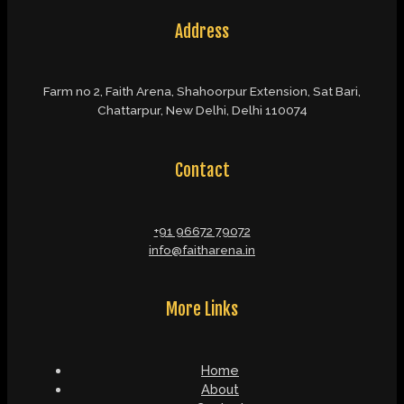
Address
Farm no 2, Faith Arena, Shahoorpur Extension, Sat Bari,
Chattarpur, New Delhi, Delhi 110074
Contact
+91 96672 79072
info@faitharena.in
More Links
Home
About