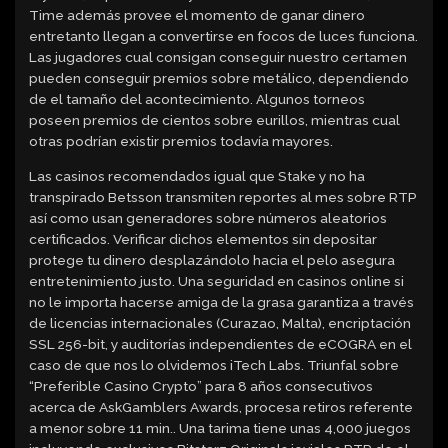
Time además provee el momento de ganar dinero
entretanto llegan a convertirse en focos de luces funciona.
Las jugadores cual consigan conseguir nuestro certamen
pueden conseguir premios sobre metálico, dependiendo
de el tamaño del acontecimiento. Algunos torneos
poseen premios de cientos sobre eurillos, mientras cual
otras podrían existir premios todavía mayores.
Las casinos recomendados igual que Stake y no ha
transpirado Betsson transmiten reportes al mes sobre RTP
así­ como usan generadores sobre números aleatorios
certificados. Verificar dichos elementos sin depositar
protege tu dinero desplazándolo hacia el pelo asegura
entretenimiento justo. Una seguridad en casinos online si
no le importa hacerse amiga de la grasa garantiza a través
de licencias internacionales (Curazao, Malta), encriptación
SSL 256-bit, y auditorías independientes de eCOGRA en el
caso de que nos lo olvidemos iTech Labs. Triunfal sobre
“Preferible Casino Crypto” para 8 años consecutivos
acerca de AskGamblers Awards, procesa retiros referente
a menor sobre 11 min.. Una tarima tiene unas 4,000 juegos