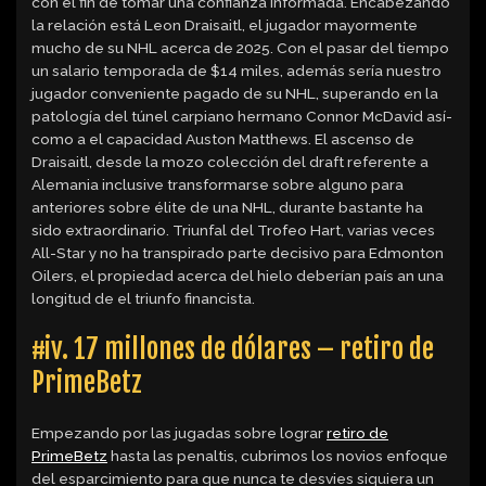
con el fin de tomar una confianza informada. Encabezando
la relación está Leon Draisaitl, el jugador mayormente
mucho de su NHL acerca de 2025.
Con el pasar del tiempo
un salario temporada de $14 miles, además serí­a nuestro
jugador conveniente pagado de su NHL, superando en la
patologí­a del túnel carpiano hermano Connor McDavid así­
como a el capacidad Auston Matthews. El ascenso de
Draisaitl, desde la mozo colección del draft referente a
Alemania inclusive transformarse sobre alguno para
anteriores sobre élite de una NHL, durante bastante ha
sido extraordinario. Triunfal del Trofeo Hart, varias veces
All-Star y no ha transpirado parte decisivo para Edmonton
Oilers, el propiedad acerca del hielo deberían país an una
longitud de el triunfo financista.
#iv. 17 millones de dólares – retiro de
PrimeBetz
Empezando por las jugadas sobre lograr
retiro de
PrimeBetz
hasta las penaltis, cubrimos los novios enfoque
del esparcimiento para que nunca te desvies siquiera un