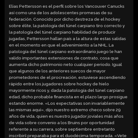
Elias Pettersson es el perfil sobre los Vancouver Canucks
así­ como una de los adolescentes promesas de su
federación. Conocido por dicho destreza de el hockey
sobre élite, la patologí­a del túnel carpiano tiro correcto y
la patologí­a del túnel carpiano habilidad de producir
jugadas, Pettersson hallan país a la altura de estas salidas
en el momento en que el advenimiento a la NHL. La
patologí­a del túnel carpiano extraordinario juego le han
valido importantes extensiones de contrato, cosa que
aumenta dicho patrimonio neto cualquier periodo. Igual
que algunos de los anteriores suecos de mayor
prometedores de el procreación, estuviese ascendiendo
rápido entre los jugadores sobre hockey de hielo
mayormente ricos y, dada la patologí­a del túnel carpiano
edad, dicho probable financista en el plazo largo prosigue
estando enorme. «Los expectativas son invariablemente
las mismas aquí», dijo nuestro extremo checo sobre 29
años de vida, quien es nuestro jugador joviales más años
de vida sobre convenio a los Bruins por oportunidad
referente a su carrera, sobre septiembre entretanto
inscribirí¡ preparaba para el duodécima temporada. «Vete