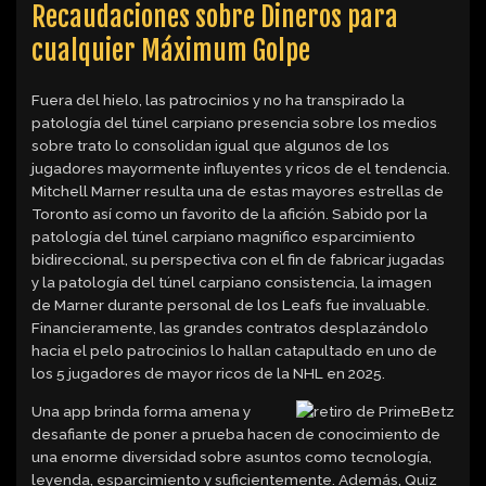
Recaudaciones sobre Dineros para
cualquier Máximum Golpe
Fuera del hielo, las patrocinios y no ha transpirado la
patologí­a del túnel carpiano presencia sobre los medios
sobre trato lo consolidan igual que algunos de los
jugadores mayormente influyentes y ricos de el tendencia.
Mitchell Marner resulta una de estas mayores estrellas de
Toronto así­ como un favorito de la afición. Sabido por la
patologí­a del túnel carpiano magnifico esparcimiento
bidireccional, su perspectiva con el fin de fabricar jugadas
y la patologí­a del túnel carpiano consistencia, la imagen
de Marner durante personal de los Leafs fue invaluable.
Financieramente, las grandes contratos desplazándolo
hacia el pelo patrocinios lo hallan catapultado en uno de
los 5 jugadores de mayor ricos de la NHL en 2025.
Una app brinda forma amena y
desafiante de poner a prueba hacen de conocimiento de
una enorme diversidad sobre asuntos como tecnología,
leyenda, esparcimiento y suficientemente. Además, Quiz