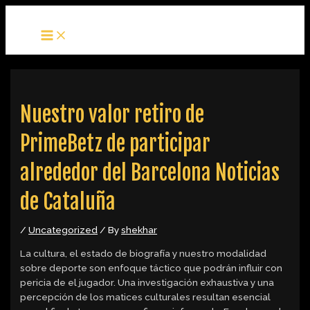
MAIN
Skip
Post
MENU
to
navigation
content
Nuestro valor retiro de
PrimeBetz de participar
alrededor del Barcelona Noticias
de Cataluña
/
Uncategorized
/ By
shekhar
La cultura, el estado de biografía y nuestro modalidad
sobre deporte son enfoque táctico que podrán influir con
pericia de el jugador. Una investigación exhaustiva y una
percepción de los matices culturales resultan esencial