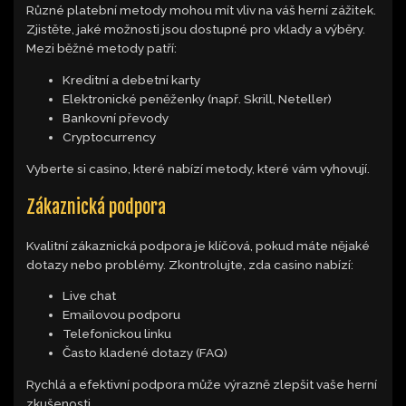
Různé platební metody mohou mít vliv na váš herní zážitek.
Zjistěte, jaké možnosti jsou dostupné pro vklady a výběry.
Mezi běžné metody patří:
Kreditní a debetní karty
Elektronické peněženky (např. Skrill, Neteller)
Bankovní převody
Cryptocurrency
Vyberte si casino, které nabízí metody, které vám vyhovují.
Zákaznická podpora
Kvalitní zákaznická podpora je klíčová, pokud máte nějaké
dotazy nebo problémy. Zkontrolujte, zda casino nabízí:
Live chat
Emailovou podporu
Telefonickou linku
Často kladené dotazy (FAQ)
Rychlá a efektivní podpora může výrazně zlepšit vaše herní
zkušenosti.