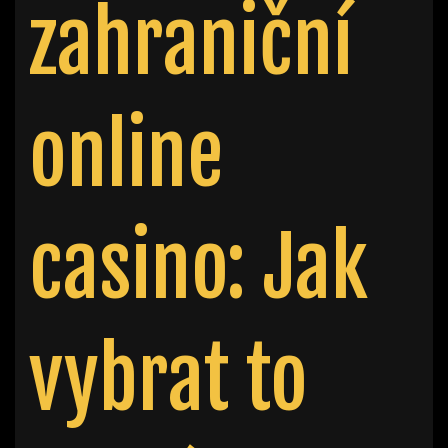
zahraniční
online
casino: Jak
vybrat to