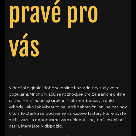
pravé pro
vás
V dnešní digitální době se online hazardní hry staly velmi
populární. Mnoho hráčů se rozhoduje pro zahraniční online
casina, která nabízejí širokou škálu her, bonusy a další
výhody. Jak však vybrat to nejlepší zahraniční online casino?
V tomto článku se podíváme na klíčové faktory, které byste
měli zvážit, a doporučíme vám některá z nejlepších online
casin, která jsou k dispozici.