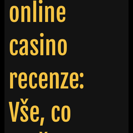
online
casino
recenze:
Vše, co