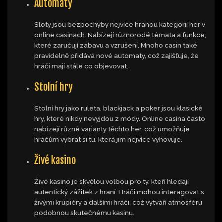
Automaty
Sloty jsou bezpochyby nejvíce hranou kategorií her v
online casinach. Nabízejí různorodé témata a funkce,
které zaručují zábavu a vzrušení. Mnoho casin také
pravidelně přidává nové automaty, což zajišťuje, že
hráči mají stále co objevovat.
Stolní hry
Stolní hry jako ruleta, blackjack a poker jsou klasické
hry, které nikdy nevyjdou z módy. Online casina často
nabízejí různé varianty těchto her, což umožňuje
hráčům vybrat si tu, která jim nejvíce vyhovuje.
Živé kasino
Živé kasino je skvělou volbou pro ty, kteří hledají
autentický zážitek z hraní. Hráči mohou interagovat s
živými krupiéry a dalšími hráči, což vytváří atmosféru
podobnou skutečnému kasinu.