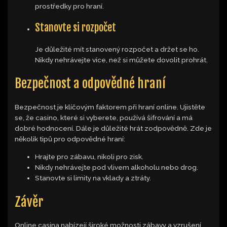
prostředky pro hraní.
Stanovte si rozpočet
Je důležité mít stanovený rozpočet a držet se ho.
Nikdy nehrávejte více, než si můžete dovolit prohrát.
Bezpečnost a odpovědné hraní
Bezpečnost je klíčovým faktorem při hraní online. Ujistěte
se, že casino, které si vyberete, používá šifrování a má
dobré hodnocení. Dále je důležité hrát zodpovědně. Zde je
několik tipů pro odpovědné hraní:
Hrajte pro zábavu, nikoli pro zisk.
Nikdy nehrávejte pod vlivem alkoholu nebo drog.
Stanovte si limity na vklady a ztráty.
Závěr
Online casina nabízejí široké možnosti zábavy a vzrušení.