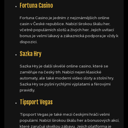
Fortuna Casino
Fortuna Casino je jedním z nejznámějších online
casin v České republice. Nabízí širokou škálu her,
včetně populárních slotů a živých her. Jejich uvítací
bonus je velmi lákavý a zákaznická podpora je vždy k
dispozici.
Sazka Hry
Sazka Hry je další skvélé online casino, které se
zaměřuje na český trh. Nabízí nejen klasické
automaty, ale také moderní video sloty a stolní hry.
Sazka Hry se pyšní rychlými výplatami a férovými
pravidly.
Tipsport Vegas
Tipsport Vegas je také mezi českými hráči velmi
populární. Nabízí širokou škálu her a bonusových akcí,
které zaručují skvělou zábavu. Jejich platforma je