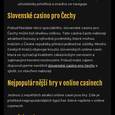
uživatelsky přívětivá a snadno se naviguje.
Slovenské casino pro Čechy
Pokud hledáte něco speciálního, slovenské casino pro
Čechy může být skvělou volbou. Tato casina často nabízejí
atraktivní bonusy a výhodné podmínky, které mohou
hráčům z České republiky přinést jedinečné zážitky. Mnoho
českých hráčů objevuje kouzlo slovenských online casin,
která se vyznačují kvalitním zákaznickým servisem a
zajímavými herními možnostmi. Pokud máte zájem,
doporučujeme navštívit
slovenské casino pro čechy
a
zjistit, co všechno nabízejí.
Nejpopulárnější hry v online casinech
Jednou z největších atrakcí online casin jsou hry. Zde je
přehled nejpopulárnějších typů her, které najdete v online
casinech: