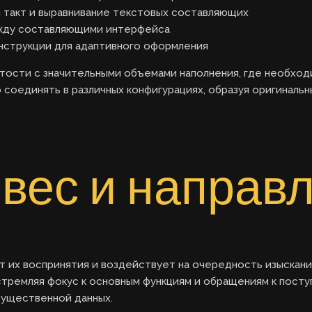
 такт и выравнивание текстовых составляющих
ежду составляющими интерфейса
нструкции для адаптивного оформления
ятости с значительными объемами наполнения, где необхо
соединять в различных конфигурациях, образуя оригиналь
вес и направ
 их воспринятия и воздействует на очередность изыскания
ремляя фокус к основным функциям и обращениям к поступ
существенной данных.