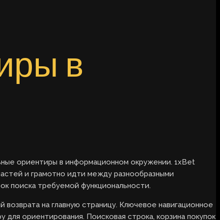
иры в
ьные ориентиры в информационном окружении. 1xBet
 частей и грамотно идти между разнообразными
ок поиска требуемой функциональности.
й возврата на главную страницу. Ключевое навигационное
 для ориентирования. Поисковая строка, корзина покупок