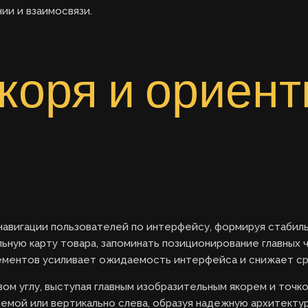
ии и взаимосвязи.
коря и ориент
навигации пользователей по интерфейсу, формируя стабил
ьную карту товара, запоминать позиционирование главных
ементов усиливает ожидаемость интерфейса и снижает ср
ом углу, выступая главным изобразительным якорем и точко
мой или вертикально слева, образуя надежную архитектуру