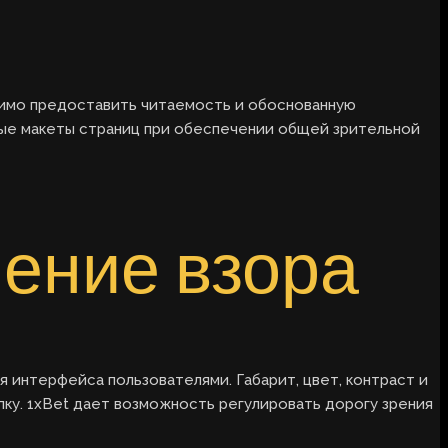
димо предоставить читаемость и обоснованную
ные макеты страниц при обеспечении общей зрительной
ление взора
 интерфейса пользователями. Габарит, цвет, контраст и
ку. 1xBet дает возможность регулировать дорогу зрения