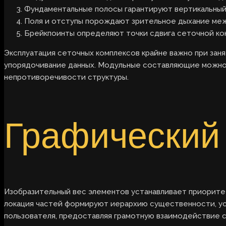
Фундаментальные полосы гарантируют вертикальный
Поля и отступы порождают зрительное дыхание м
Брейкпоинты определяют точки сдвига сеточной ко
Эксплуатация сеточных комплексов крайне важно при зан
упорядочивание данных. Модульные составляющие можно 
непротиворечивости структуры.
Графический 
Изобразительный вес элементов устанавливает приоритет
локация частей формируют иерархию существенности, уст
пользователя, предоставляя грамотную взаимодействие 