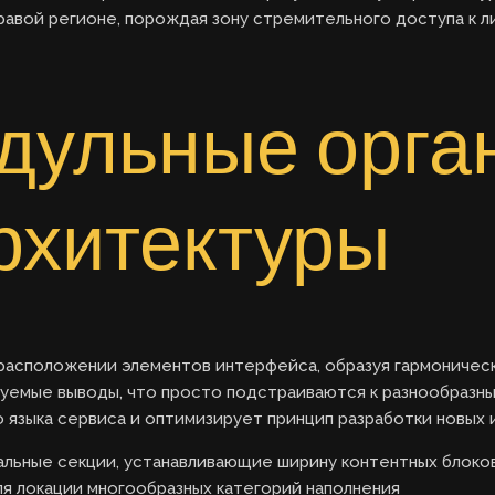
равой регионе, порождая зону стремительного доступа к л
дульные орга
рхитектуры
асположении элементов интерфейса, образуя гармонически
уемые выводы, что просто подстраиваются к разнообразны
 языка сервиса и оптимизирует принцип разработки новых
альные секции, устанавливающие ширину контентных блоко
я локации многообразных категорий наполнения