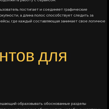
продолжить работу с сервисом.
ользователь постигает и соединяет графические
купности, а длина полос способствует следить за
ейсы, где каждый составляющая занимает свое логичное
нтов для
решающий образовывать обоснованные разделы