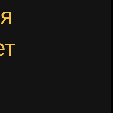
ая
ет