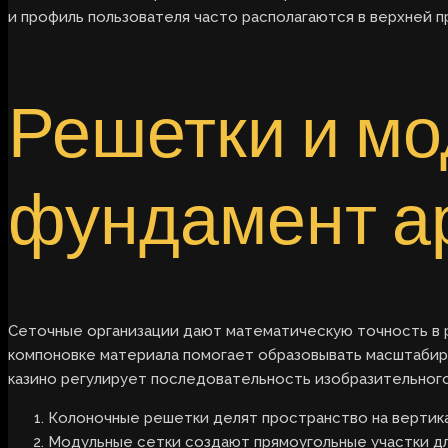
и профиль пользователя часто располагаются в верхней п
Решетки и мо
фундамент а
Сеточные организации дают математическую точность в р
компоновке материала помогает образовывать масштабир
казино регулирует последовательность изобразительного
Колоночные решетки делят пространство на вертик
Модульные сетки создают прямоугольные участки дл