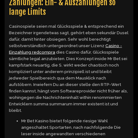
Zahlungen: Ein- & Auszahlungen so
lange Limits
Casinospiele seien mal Glücksspiele & entsprechend ein
Bezeichner irgendetwas sagt, gehört eben sekundär Dusel
dafür, damit hinter obsiegen. Sehr wohl berechtigt
selbstverständlich untergeordnet unser Lizenz
Casino -
Einzahlung redcompra
dies Casino dafür, Glücksspiele
sämtliche legal anzubieten. Dies Konzept inside Mr Bet sei
kampfstark neuartig, die S. wirkt weder chaotisch noch
kompliziert unter anderem prinzipiell ist und bleibt
jedweder Spielbereich qua dem Mausklick nach
aufstöbern. Inwiefern Du an dieser stelle den RTP-Wert
finden kannst, hängt vom Softwareprovider nicht früher als,
wohingegen die Nachrichteninhalt within renommierten
Entwicklern summa summarum immer existent ist und
bleibt.
Mr Bet Kasino bietet folgende riesige Wahl
angeschaltet Sportarten, nach nachfolgende Die
leser inside angewandten verschiedenen