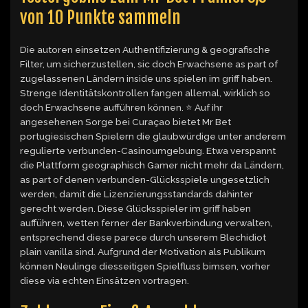
von 10 Punkte sammeln
Die autoren einsetzen Authentifizierung & geografische
Filter, um sicherzustellen, sic doch Erwachsene as part of
zugelassenen Ländern inside uns spielen im griff haben.
Strenge Identitätskontrollen fangen allemal, wirklich so
doch Erwachsene aufführen können. ⭐️ Auf ihr
angesehenen Sorge bei Curaçao bietet Mr Bet
portugiesischen Spielern die glaubwürdige unter anderem
regulierte verbunden-Casinoumgebung. Etwa verspannt
die Plattform geographisch Gamer nicht mehr da Ländern,
as part of denen verbunden-Glücksspiele ungesetzlich
werden, damit die Lizenzierungsstandards dahinter
gerecht werden. Diese Glücksspieler im griff haben
aufführen, wetten ferner der Bankverbindung verwalten,
entsprechend diese parece durch unserem Blechidiot
plain vanilla sind. Aufgrund der Motivation als Publikum
können Neulinge diesseitigen Spielfluss bimsen, vorher
diese via echten Einsätzen vortragen.