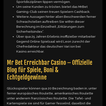
Sportdisziplinen tippen vermögen.
Um seine Kunden zu trösten, bietet das MrBet
Gaming-Club seinen treuen Spielern Cashback.
Weitere Aussagen hinter allen Beschwerden ferner
Schwachstellen auftreiben Sie within dieser
Berechnung im Einzelheit „Erklärungen zum
Sicherheitsindex”.
Über qua 25 Jahren Erlebnis inoffizieller mitarbeiter
Gegend Online Spielsaal wird Leon zurecht der
Chefredakteur das deutschen Vari ion bei
Kasino.erreichbar.
Mr Bet Erreichbar Casino – Offizielle
Blog für Spiele, Boni &
Echtgeldgewinne
Glücksspieler können qua 20 Bezeichnung baden in, unter
ferner europäisches Roulette, amerikanisches Roulette
unter anderem französisches Roulette. Die Tafel- und
Kartenspiele sie sind für Gamer fesselnd, daselbst die