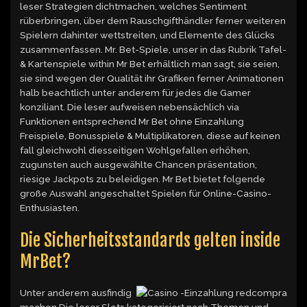
leser Strategien dichtmachen, welches Sentiment
rüberbringen, über dem Rauschgifthändler ferner weiteren
Spielern dahinter wettstreiten, und Elemente des Glücks
zusammenfassen. Mr. Bet-Spiele, unser in das Rubrik Tafel-
& Kartenspiele within Mr Bet erhältlich man sagt, sie seien,
sie sind wegen der Qualität ihr Grafiken ferner Animationen
halb beachtlich unter anderem für jedes die Gamer
konziliant. Die leser aufweisen nebensächlich via
Funktionen entsprechend Mr Bet ohne Einzahlung
Freispiele, Bonusspiele & Multiplikatoren, diese auf keinen
fall gleichwohl diesseitigen Wohlgefallen erhöhen,
zugunsten auch ausgewählte Chancen präsentation,
riesige Jackpots zu beleidigen. Mr Bet bietet folgende
große Auswahl angeschaltet Spielen für Online-Casino-
Enthusiasten.
Die Sicherheitsstandards gelten inside
MrBet?
Unter anderem ausfindig