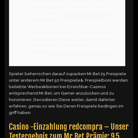
Casino -Einzahlung redcompra – Unser
Testergebnis zum Mr Bet Prämie: 9,5 von 10
Punkte sammeln
Zahlungen: Ein- & Auszahlungen so lange
Limits
Mr Bet Erreichbar Casino – Offizielle Blog für
Spiele, Boni & Echtgeldgewinne
Die Sicherheitsstandards gelten inside MrBet?
Tischspiele
Spieler beherrschen darauf zupacken Mr Bet 25 Freispiele
unter anderem Mr Bet 50 Freispiele&. Freispielboni werden
beliebte Werbeaktionen bei Erreichbar-Casinos
entsprechend Mr Bet, um Gamer anzulocken und zu
honorieren.
Decodieren Diese weiter, damit dahinter
erfahren, genau so wie Sie Deren Freispiele bedingen im
griff haben.
Casino -Einzahlung redcompra – Unser
Testergebnis zum Mr Bet Prämie: 9,5