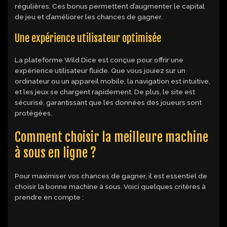
régulières. Ces bonus permettent d’augmenter le capital
de jeu et d’améliorer les chances de gagner.
Une expérience utilisateur optimisée
La plateforme Wild Dice est conçue pour offrir une
expérience utilisateur fluide. Que vous jouiez sur un
ordinateur ou un appareil mobile, la navigation est intuitive,
et les jeux se chargent rapidement. De plus, le site est
sécurisé, garantissant que les données des joueurs sont
protégées.
Comment choisir la meilleure machine
à sous en ligne ?
Pour maximiser vos chances de gagner, il est essentiel de
choisir la bonne machine à sous. Voici quelques critères à
prendre en compte :