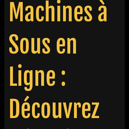
Machines à
Sous en
Ligne :
Découvrez