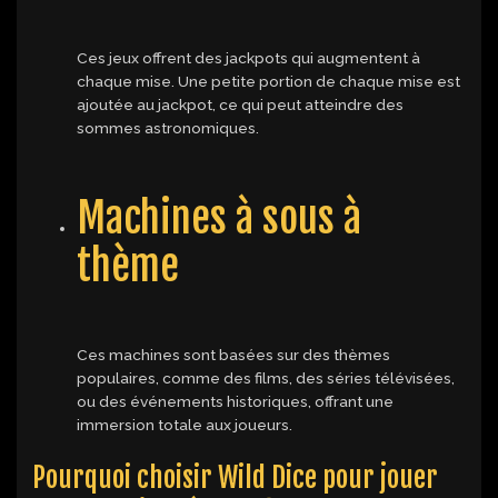
Ces jeux offrent des jackpots qui augmentent à
chaque mise. Une petite portion de chaque mise est
ajoutée au jackpot, ce qui peut atteindre des
sommes astronomiques.
Machines à sous à
thème
Ces machines sont basées sur des thèmes
populaires, comme des films, des séries télévisées,
ou des événements historiques, offrant une
immersion totale aux joueurs.
Pourquoi choisir Wild Dice pour jouer