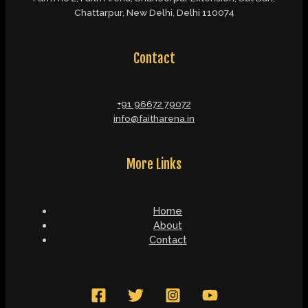
Chattarpur, New Delhi, Delhi 110074
Contact
+91 96672 79072
info@faitharena.in
More Links
Home
About
Contact