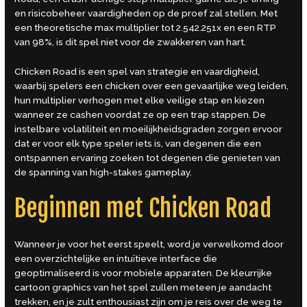
en risicobeheer vaardigheden op de proef zal stellen. Met
een theoretische max multiplier tot 2.542.251x en een RTP
van 98%, is dit spel niet voor de zwakkeren van hart.
Chicken Road
is een spel van strategie en vaardigheid,
waarbij spelers een chicken over een gevaarlijke weg leiden,
hun multiplier verhogen met elke veilige stap en kiezen
wanneer ze cashen voordat ze op een trap stappen. De
instelbare volatiliteit en moeilijkheidsgraden zorgen ervoor
dat er voor elk type speler iets is, van degenen die een
ontspannen ervaring zoeken tot degenen die genieten van
de spanning van high-stakes gameplay.
Beginnen met Chicken Road
Wanneer je voor het eerst speelt, word je verwelkomd door
een overzichtelijke en intuïtieve interface die
geoptimaliseerd is voor mobiele apparaten. De kleurrijke
cartoon graphics van het spel zullen meteen je aandacht
trekken, en je zult enthousiast zijn om je reis over de weg te