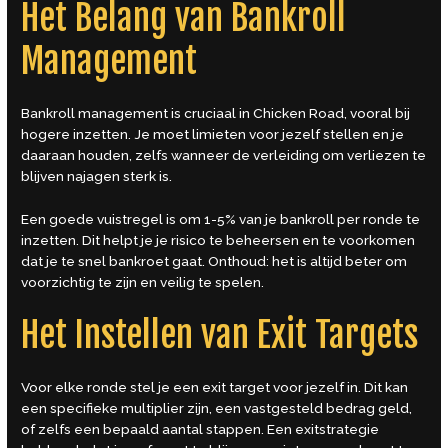
Het Belang van Bankroll
Management
Bankroll management is cruciaal in Chicken Road, vooral bij
hogere inzetten. Je moet limieten voor jezelf stellen en je
daaraan houden, zelfs wanneer de verleiding om verliezen te
blijven najagen sterk is.
Een goede vuistregel is om 1-5% van je bankroll per ronde te
inzetten. Dit helpt je je risico te beheersen en te voorkomen
dat je te snel bankroet gaat. Onthoud: het is altijd beter om
voorzichtig te zijn en veilig te spelen.
Het Instellen van Exit Targets
Voor elke ronde stel je een exit target voor jezelf in. Dit kan
een specifieke multiplier zijn, een vastgesteld bedrag geld,
of zelfs een bepaald aantal stappen. Een exitstrategie