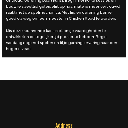
Onthoud, oefening baart kunst. Begin met korte sessies en
bouw je speeltijd geleidelijk op naarmate je meer vertrouwd
raakt met de spelmechanica. Met tijd en oefening ben je
goed op weg om een meester in Chicken Road te worden.
Mis deze spannende kans niet om je vaardigheden te
ontwikkelen en tegelijkertijd plezier te hebben. Begin
vandaag nog met spelen en til je gaming-ervaring naar een
hoger niveau!
←
Previous Post
Next Post
→
Address