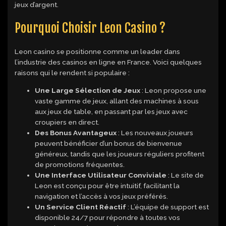
jeux d’argent.
Pourquoi Choisir Leon Casino ?
Leon casino se positionne comme un leader dans
l’industrie des casinos en ligne en France. Voici quelques
raisons qui le rendent si populaire :
Une Large Sélection de Jeux
: Leon propose une
vaste gamme de jeux, allant des machines à sous
aux jeux de table, en passant par les jeux avec
croupiers en direct.
Des Bonus Avantageux
: Les nouveaux joueurs
peuvent bénéficier d’un bonus de bienvenue
généreux, tandis que les joueurs réguliers profitent
de promotions fréquentes.
Une Interface Utilisateur Conviviale
: Le site de
Leon est conçu pour être intuitif, facilitant la
navigation et l’accès à vos jeux préférés.
Un Service Client Réactif
: L’équipe de support est
disponible 24/7 pour répondre à toutes vos