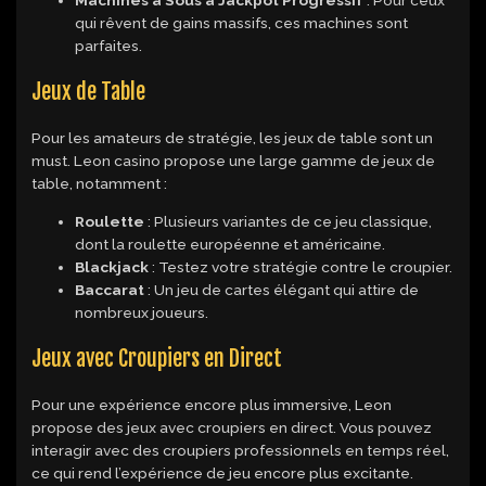
Machines à Sous à Jackpot Progressif
: Pour ceux
qui rêvent de gains massifs, ces machines sont
parfaites.
Jeux de Table
Pour les amateurs de stratégie, les jeux de table sont un
must. Leon casino propose une large gamme de jeux de
table, notamment :
Roulette
: Plusieurs variantes de ce jeu classique,
dont la roulette européenne et américaine.
Blackjack
: Testez votre stratégie contre le croupier.
Baccarat
: Un jeu de cartes élégant qui attire de
nombreux joueurs.
Jeux avec Croupiers en Direct
Pour une expérience encore plus immersive, Leon
propose des jeux avec croupiers en direct. Vous pouvez
interagir avec des croupiers professionnels en temps réel,
ce qui rend l’expérience de jeu encore plus excitante.