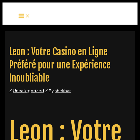
MAIN
Skip
Post
MENU
to
navigation
content
Leon : Votre Casino en Ligne
Préféré pour une Expérience
Inoubliable
/
Uncategorized
/ By
shekhar
Leon : Votre