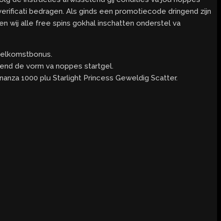
erificati bedragen. Als ginds een promotiecode dringend zijn
wij alle free spins gokhal inschatten onderstel va
 welkomstbonus.
lend de vorm va noppes startgel.
anza 1000 plu Starlight Princess Geweldig Scatter.