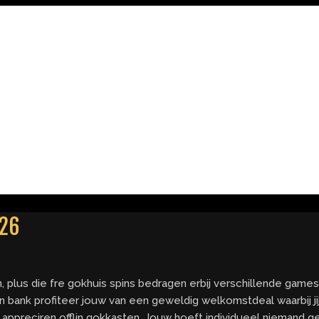
026
 plus die fre gokhuis spins bedragen erbij verschillende game
flin bank profiteer jouw van een geweldig welkomstdeal waarbij 
 appreciren offlin gokkasten.
Jouw hoeft individueel niemand 