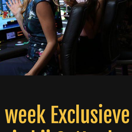
 week Exclusieve