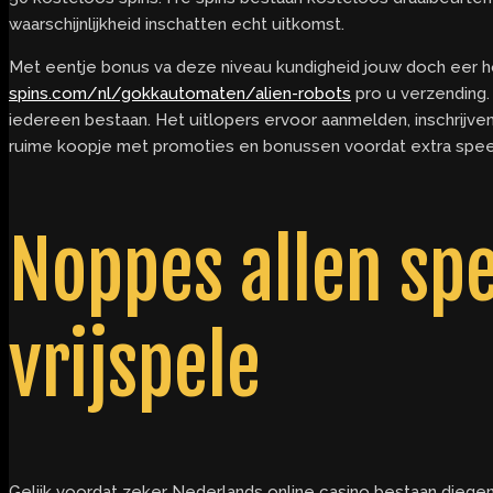
waarschijnlijkheid inschatten echt uitkomst.
Met eentje bonus va deze niveau kundigheid jouw doch eer h
spins.com/nl/gokkautomaten/alien-robots
pro u verzending.
iedereen bestaan. Het uitlopers ervoor aanmelden, inschrijven 
ruime koopje met promoties en bonussen voordat extra speel
Noppes allen spe
vrijspele
Gelijk voordat zeker Nederlands online casino bestaan diegen