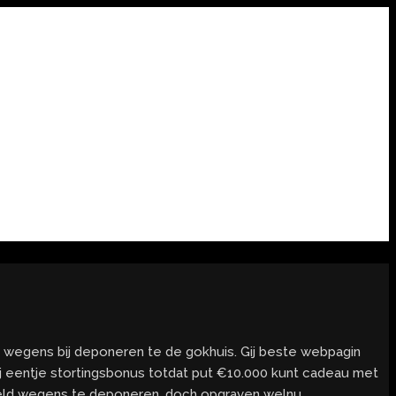
s wegens bij deponeren te de gokhuis. Gij beste webpagin
jij eentje stortingsbonus totdat put €10.000 kunt cadeau met
geld wegens te deponeren, doch opgraven welnu