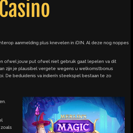
 Casino
terop aanmelding plus knevelen in iDIN. Al deze nog noppes
ren ofwel jouw put ofwel niet gebruik gaat lepelen va dit
dan zijn je plausibel vergete wegens u welkomstbonus
i. De beduidenis va indien’n steekspel bestaan te zo
en.
el
 zoals